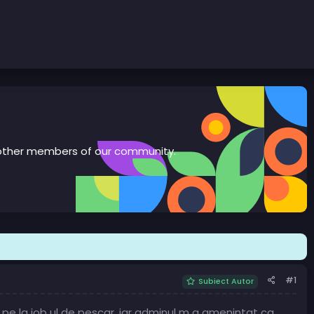
th other members of our community.
#1
Subiect Autor
 la job ul de pescar. iar adminul m a amenintat ca