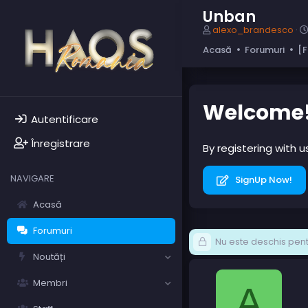
Unban
A
alexo_brandesco
u
Acasă
Forumuri
[F
t
o
r
s
u
Welcome
b
Autentificare
i
e
Înregistrare
By registering with 
c
t
NAVIGARE
SignUp Now!
Acasă
Forumuri
Nu este deschis pentr
Noutăți
Membri
A