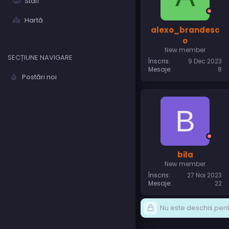
Staff
Hartă
alexo_brandesc
o
New member
SECȚIUNE NAVIGARE
Înscris
9 Dec 2023
Mesaje
8
Postări noi
B
bila
New member
Înscris
27 Noi 2023
Mesaje
22
Nu este deschis pentr