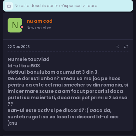
Nu este deschis pentru răspunsuri viitoare.
nu am cod
N
New member
22 Dec 2023
#1
Numele tau:Vlad
Id-ul tau:503
Motivul banului:am acumulat 3 din 3 ,
De ce doresti unban?:Vreau sa ma joc pe haos
pentru ca este cel mai smecher sv din romania, si
imi cer mare scuze ca am facut porcari si daca
puteti sa ma iertati, daca mai pot primi a 2 sansa
??
Ban-ul este activ si pe discord?: ( Daca da,
sunteti rugati sa va lasati si discord Id-ul aici.
):nu