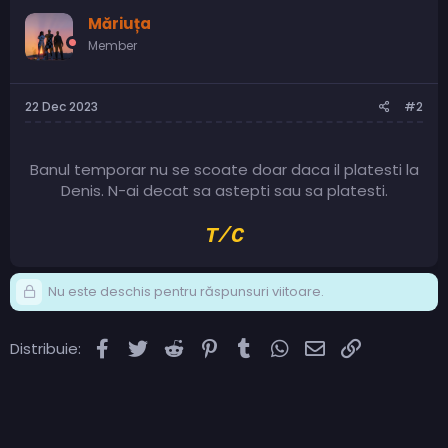
Măriuța
Member
22 Dec 2023
#2
Banul temporar nu se scoate doar daca il platesti la
Denis. N-ai decat sa astepti sau sa platesti.
T/C
Nu este deschis pentru răspunsuri viitoare.
Facebook
Twitter
Reddit
Pinterest
Tumblr
WhatsApp
Email
Link
Distribuie: