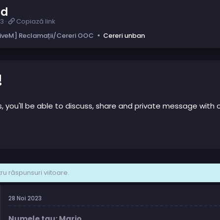
rd
C
23
Copiază link
o
iveM] Reclamații/Cereri OOC
Cereri unban
p
i
a
z
ă
!
l
i
n
us, you'll be able to discuss, share and private message wi
k
u răspunsuri viitoare.
28 Noi 2023
Numele tau: Mario