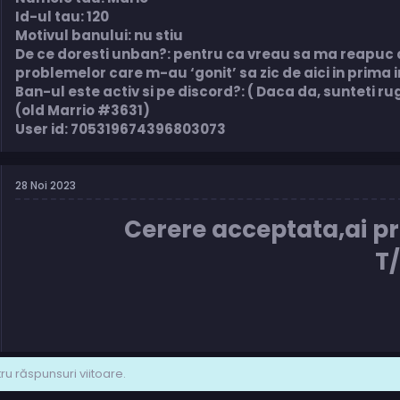
Id-ul tau: 120
Motivul banului: nu stiu
De ce doresti unban?: pentru ca vreau sa ma reapuc 
problemelor care m-au ‘gonit’ sa zic de aici in prima 
Ban-ul este activ si pe discord?: ( Daca da, sunteti rug
(old Marrio #3631)
User id: 705319674396803073
28 Noi 2023
Cerere acceptata,ai pr
T
u răspunsuri viitoare.