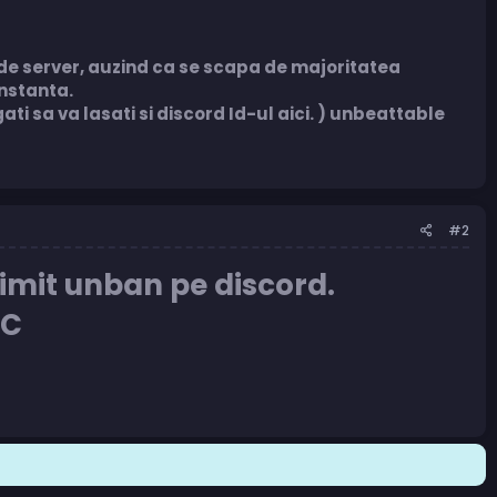
de server, auzind ca se scapa de majoritatea
instanta.
ati sa va lasati si discord Id-ul aici. ) unbeattable
#2
imit unban pe discord.
/C