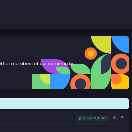
th other members of our community.
#1
Subiect Autor