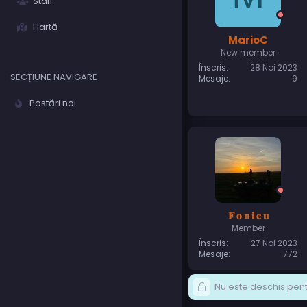
Staff
Hartă
MarioC
New member
Înscris
28 Noi 2023
SECȚIUNE NAVIGARE
Mesaje
9
Postări noi
𝐅 𝐨 𝐧 𝐢 𝐜 𝐮
Member
Înscris
27 Noi 2023
Mesaje
772
Nu este deschis pentr