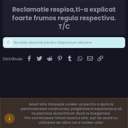
Reclamatie respisa,ti-a explicat
foarte frumos regula respectiva.
T/C
Nu este deschis pentru răspunsuri viitoare.
Facebook
Twitter
Reddit
Pinterest
Tumblr
WhatsApp
Email
Link
Distribuie:
Acest site folosește cookie-uri pentru a ajuta la
personalizarea conținutului, pregătească experiența și să
te păstreze autentificat dacă te înregistrezi.
Română (RO)
Termeni și reguli
Prin continuarea folosiri acestui site, ești de acord cu
Politică de confidențialitate
Ajutor
Acasă
utilizarea de către noi a cookie-urilor.