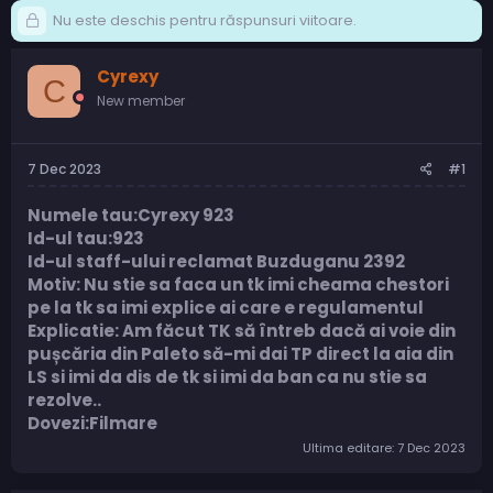
Nu este deschis pentru răspunsuri viitoare.
Cyrexy
C
New member
7 Dec 2023
#1
Numele tau:Cyrexy 923
Id-ul tau:923
Id-ul staff-ului reclamat Buzduganu 2392
Motiv: Nu stie sa faca un tk imi cheama chestori
pe la tk sa imi explice ai care e regulamentul
Explicatie: Am făcut TK să întreb dacă ai voie din
pușcăria din Paleto să-mi dai TP direct la aia din
LS si imi da dis de tk si imi da ban ca nu stie sa
rezolve..
Dovezi:Filmare
Ultima editare:
7 Dec 2023