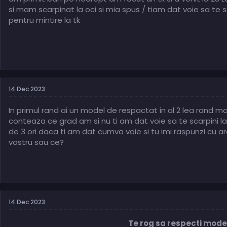
si mam scarpinat la oci si mia spus / tiam dat voie sa te sc
pentru mintire la tk
14 Dec 2023
In primul rand ai un model de respactat in al 2 lea rand mai
conteaza ce grad am si nu ti am dat voie sa te scarpini la 
de 3 ori daca ti am dat cumva voie si tu imi raspunzi cu ar
vostru sau ce?
14 Dec 2023
Te rog sa respecti mode