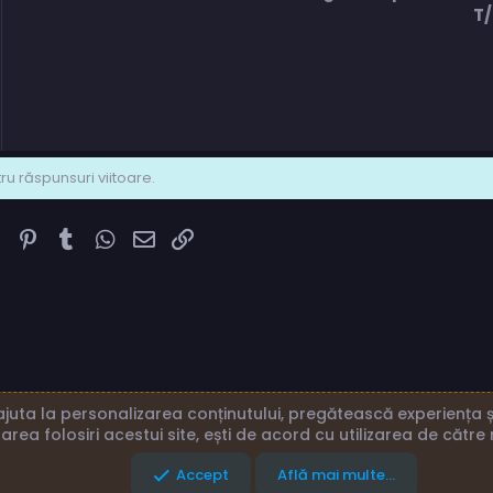
T
u răspunsuri viitoare.
k
ter
Reddit
Pinterest
Tumblr
WhatsApp
Email
Link
juta la personalizarea conținutului, pregătească experiența și
area folosiri acestui site, ești de acord cu utilizarea de către 
eni și reguli
Politică de confidențialitate
Ajutor
Acasă
Accept
Află mai multe...