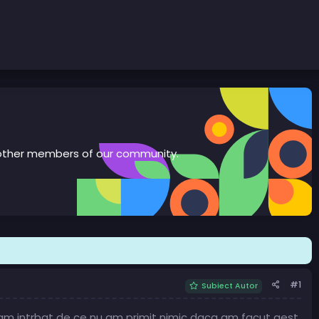
th other members of our community.
#1
Subiect Autor
 Lam intrbat de ce nu am primit nimic daca am facut qest