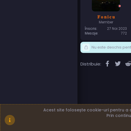
𝐅 𝐨 𝐧 𝐢 𝐜 𝐮
Member
Înscris
27 Noi 2023
Mesaje
772
Nu este deschis pentr
Faceboo
Twit
Distribuie:
Acest site folosește cookie-uri pentru a a
Prin continu
Română (RO)
Term