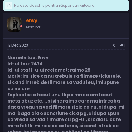
Nu este deschis pentru răspunsuri viitoare.
envy
Member
12 Dec 2023
#1
Numele tau: Envy
Id-ul tau: 2474
Id-ul staff-ului reclamat: raimo 28
Motiv: imi zice ca nu trebuie sa filmeze ticketele,
si cand intreb de filmare sa vad si eu, imi spune
ca nu are
Explicatie: a facut unu tk pe mn ca am facut
meta abuz etc.... si vine raimo care ma intreaba
daca vreau sa vad filmare si zic ca nu, si dupa imi
mai baga ala o sanctiune cica pg, si dupa spun
ca vreau sa vad filmare cu pg-ul, si baiatu care
mi-o fct tk imi zice ca asterso, si cand intreb de
raimo, imi spune ca nu e obligat sa filmeze