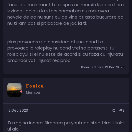
facut de reclamant tu ai spus nu mersii dupa ce l am
vizionat baiatu la sters normal ca nu mai avea
nevoie de ea nu sunt eu de vine pt asta bucurate ca
nu ti-am dat si pt bataie de joc la tk
plus provocare se considera atunci cand te
provoaca la roleplay nu cand vrei sa parasesti tu
roleplayul si el nu este de acord si cu faza cu injuratu
amandoi vati injurat reciproc
Ultima editare:
12 Dec 2023
𝐅 𝐨 𝐧 𝐢 𝐜 𝐮
Member
12 Dec 2023
#3
Te rog sa incarci filmarea pe youtube si sa trimiti link-
ul aici.