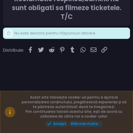
sunt obligati sa filmeze ticketele.
T/C
Nu este deschis pentru răspunsuri viitoare.
Facebook
Twitter
Reddit
Pinterest
Tumblr
WhatsApp
Email
Link
Distribuie:
Acest site folosește cookie-uri pentru a ajuta la
personalizarea conținutului, pregătească experiența și să
te păstreze autentificat dacă te înregistrezi.
Română (RO)
Termeni și reguli
Prin continuarea folosiri acestui site, ești de acord cu
Politică de confidențialitate
Ajutor
Acasă
utilizarea de către noi a cookie-urilor.
Accept
Află mai multe...
Made with
by: TLB3035