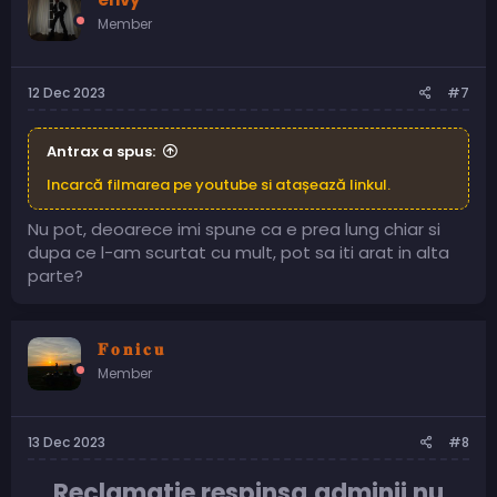
Member
12 Dec 2023
#7
Antrax a spus:
Incarcă filmarea pe youtube si atașează linkul.
Nu pot, deoarece imi spune ca e prea lung chiar si
dupa ce l-am scurtat cu mult, pot sa iti arat in alta
parte?
𝐅 𝐨 𝐧 𝐢 𝐜 𝐮
Member
13 Dec 2023
#8
Reclamatie respinsa,adminii nu