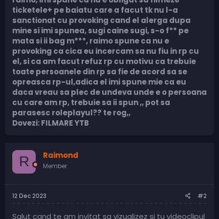
ticketele+ pe baiatu care a facut tk nu l-a
sanctionat cu provoking cand el alerga dupa
mine si imi spunea, sugi caine sugi, s-o f** pe
mata si ii bag m***, raimo spune ca nu e
provoking ca cica eu incercam sa nu fiu in rp cu
el, si ca am facut refuz rp cu motivu ca trebuie
toate persoanele din rp sa fie de acord sa se
opreasca rp-ul,adica el imi spune mie ca eu
daca vreau sa plec de undeva unde e o persoana
cu care am rp, trebuie sa ii spun ,, pot sa
parasesc roleplayul?? te rog,,
Dovezi: FILMARE YTB
Raimond
R
Member
12 Dec 2023
#2
Salut cand te am invitat sa vizualizez si tu videoclipul