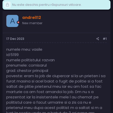
Nu este deschis pentru răspunsuri viitoare.
andrei112
A
New member
17 Dec 2023
#1
numele meu: vasile
id:5199
numele politistului: razvan
prenumele: comisarul
grad: chestor principal
poveste: eram la job de ciupercar si la un prieten i sa
furat masina si acel baiat o fugit de politie si a fost
saltat de plitie prietenul meu iar eu am fost sa fac
marturie ca am fost amandoi la job. Dm nu s a
prezentat iar la insistentele mele l au chemat pe
politistul care a facut urmarire si a zis ca nu e
prietenul meu dupa acest politist m a saltat si m a
luat la sectie unde m a batut de 3 ori pana am