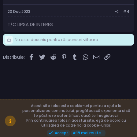
20 Dec 2023
#4
T/C LIPSA DE INTERES
Nu este deschis pentru răspunsuri viitoare.
Facebook
Twitter
Reddit
Pinterest
Tumblr
WhatsApp
Email
Link
Distribuie:
Acest site folosește cookie-uri pentru a ajuta la
personalizarea conținutului, pregătească experiența și să
te păstreze autentificat dacă te înregistrezi.
Română (RO)
Termeni și reguli
Prin continuarea folosiri acestui site, ești de acord cu
Politică de confidențialitate
Ajutor
Acasă
utilizarea de către noi a cookie-urilor.
Accept
Află mai multe...
Made with
by: TLB3035