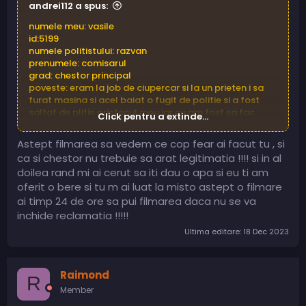
andrei112 a spus:
numele meu: vasile
id:5199
numele politistului: razvan
prenumele: comisarul
grad: chestor principal
poveste: eram la job de ciupercar si la un prieten i sa
furat masina si acel baiat o fugit de politie si a fost
saltat de plitie prietenul meu iar eu am fost sa fac
Click pentru a extinde...
marturie ca am fost amandoi la job. Dm nu s a
prezentat iar la insistentele mele l au chemat pe
Astept filmarea sa vedem ce cop fear ai facut tu , si
politistul care a facut urmarire si a zis ca nu e prietenul
ca si chestor nu trebuie sa arat legitimatia !!!! si in al
meu dupa acest politist m a saltat si m a luat la sectie
doilea rand mi ai cerut sa iti dau o apa si eu ti am
unde m a batut de 3 ori pana am lesinat si el zice ca nu
respecta legea ci el o face.
oferit o bere si tu m ai luat la misto astept o filmare
am primit jail 100 min.
ai timp 24 de ore sa pui filmarea daca nu se va
am filmare!!
inchide reclamatia !!!!!
Ultima editare:
18 Dec 2023
Raimond
R
Member