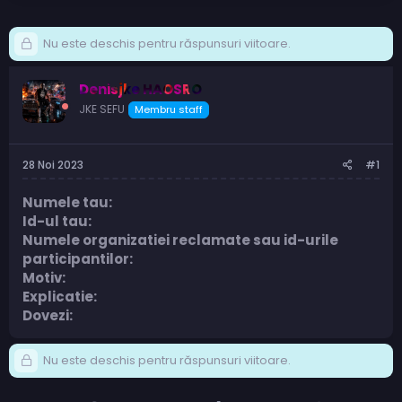
Nu este deschis pentru răspunsuri viitoare.
Denisjke HAOSRO
JKE SEFU
Membru staff
28 Noi 2023
#1
Numele tau:
Id-ul tau:
Numele organizatiei reclamate sau id-urile
participantilor:
Motiv:
Explicatie:
Dovezi:
Nu este deschis pentru răspunsuri viitoare.