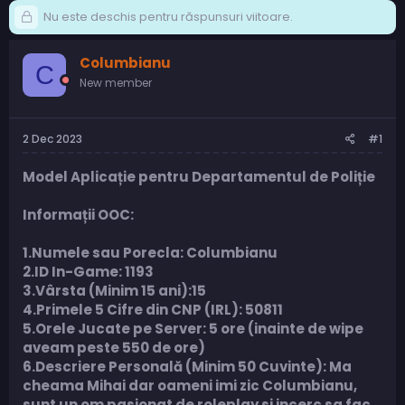
Nu este deschis pentru răspunsuri viitoare.
Columbianu
C
New member
2 Dec 2023
#1
Model Aplicație pentru Departamentul de Poliție
Informații OOC:
1.Numele sau Porecla: Columbianu
2.ID In-Game: 1193
3.Vârsta (Minim 15 ani):15
4.Primele 5 Cifre din CNP (IRL):
50811
5.Orele Jucate pe Server: 5 ore (inainte de wipe
aveam peste 550 de ore)
6.Descriere Personală (Minim 50 Cuvinte): Ma
cheama Mihai dar oameni imi zic Columbianu,
sunt un om pasionat de roleplay si incerc sa fac