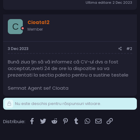
Ultima editare:
2 Dec 2023
Cioata12
C
Member
3 Dec 2023
#2
Bună ziua țin să vă informez că CV-ul dvs a fost
acceptat,aveti 24 de ore la dispozitie sa va
prezentati la sectia paleto pentru a sustine testele
Semnat Agent sef CIoata
Nu este deschis pentru răspunsuri viitoare.
Facebook
Twitter
Reddit
Pinterest
Tumblr
WhatsApp
Email
Link
Distribuie: