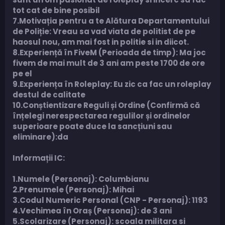
tot cat de bine posibil
7.Motivația pentru a te Alătura Departamentului
de Poliție: Vreau sa vad viata de politist de pe
haosul nou, am mai fost in politie si in diicot.
8.Experiență în FiveM (Perioada de timp): Ma joc
fivem de mai mult de 3 ani am peste 1700 de ore
pe el
9.Experiența în Roleplay: Eu zic ca fac un roleplay
destul de calitate
10.Conștientizare Reguli și Ordine (Confirmă că
înțelegi nerespectarea regulilor și ordinelor
superioare poate duce la sancțiuni sau
eliminare):da
Informații IC:
1.Numele (Personaj): Columbianu
2.Prenumele (Personaj): Mihai
3.Codul Numeric Personal (CNP - Personaj): 1193
4.Vechimea în Oraș (Personaj): de 3 ani
5.Scolarizare (Personaj): scoala militara si