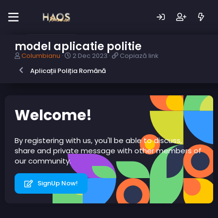
model aplicatie politie
A
D
C
Columbianu
2 Dec 2023
Copiază link
u
a
o
Aplicații Poliția Română
t
t
p
o
ă
i
r
c
a
s
r
z
u
e
ă
Welcome!
b
a
l
i
r
i
e
e
n
By registering with us, you'll be able to discuss,
c
k
share and private message with other members of
t
our community.
SignUp Now!