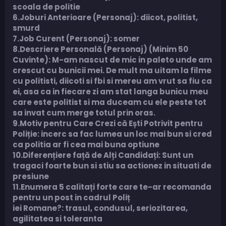
scoala de politie
6.Joburi Anterioare (Personaj): diicot, politist,
smurd
7.Job Curent (Personaj): somer
8.Descriere Personală (Personaj) (Minim 50
Cuvinte): M-am nascut de mic in paleto unde am
crescut cu bunicii mei. De mult ma uitam la filme
cu politisti, diicoti si fbi si mereu am vrut sa fiu ca
ei, asa ca in fiecare zi am stat langa bunicu meu
care este politist si ma duceam cu ele peste tot
sa invat cum merge totul prin oras.
9.Motiv pentru Care Crezi că Ești Potrivit pentru
Poliție: incerc sa fac lumea un loc mai bun si cred
ca politia ar fi cea mai buna optiune
10.Diferențiere față de Alți Candidați: Sunt un
tragaci foarte bun si stiu sa actionez in situati de
presiune
11.Enumera 5 calitați forte care te-ar recomanda
pentru un post in cadrul Poliț
iei Romane?: trasul, condusul, seriozitarea,
agilitatea si toleranta