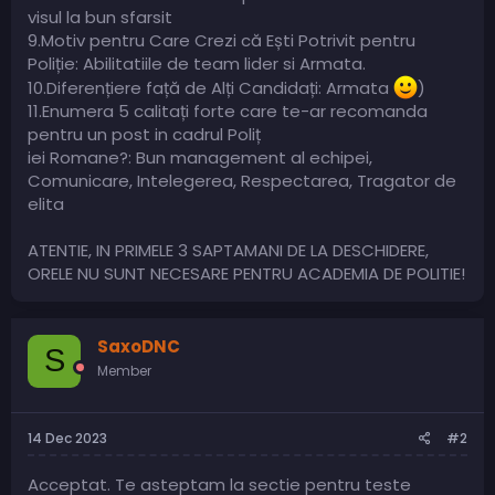
visul la bun sfarsit
9.Motiv pentru Care Crezi că Ești Potrivit pentru
Poliție: Abilitatiile de team lider si Armata.
10.Diferențiere față de Alți Candidați: Armata
)
11.Enumera 5 calitați forte care te-ar recomanda
pentru un post in cadrul Poliț
iei Romane?: Bun management al echipei,
Comunicare, Intelegerea, Respectarea, Tragator de
elita
ATENTIE, IN PRIMELE 3 SAPTAMANI DE LA DESCHIDERE,
ORELE NU SUNT NECESARE PENTRU ACADEMIA DE POLITIE!
SaxoDNC
S
Member
14 Dec 2023
#2
Acceptat. Te asteptam la sectie pentru teste