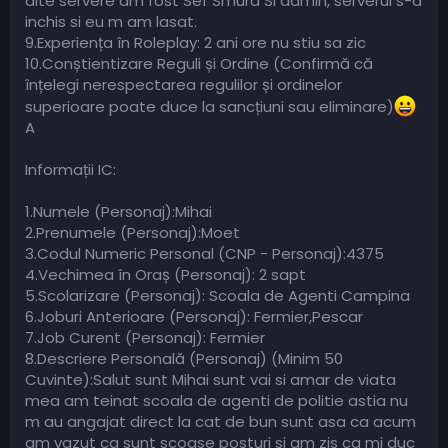
alte servere am fost Sef Smurd Si admin, serverul s-a
inchis si eu m am lasat.
9.Experiența în Roleplay: 2 ani ore nu stiu sa zic
10.Conștientizare Reguli și Ordine (Confirmă că
înțelegi nerespectarea regulilor și ordinelor
superioare poate duce la sancțiuni sau eliminare)
A
Informații IC:
1.Numele (Personaj):Mihai
2.Prenumele (Personaj):Moet
3.Codul Numeric Personal (CNP - Personaj):4375
4.Vechimea în Oraș (Personaj): 2 sapt
5.Scolarizare (Personaj): Scoala de Agenti Campina
6.Joburi Anterioare (Personaj): Fermier,Pescar
7.Job Curent (Personaj): Fermier
8.Descriere Personală (Personaj) (Minim 50
Cuvinte):Salut sunt Mihai sunt vai si amar de viata
mea am teinat scoala de agenti de politie astia nu
m au angajat direct la cat de bun sunt asa ca acum
am vazut ca sunt scoase posturi si am zis ca mi duc