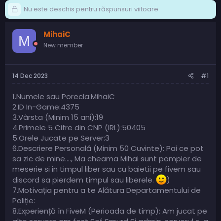
Nu este deschis pentru răspunsuri viitoare.
MihaiC
M
New member
14 Dec 2023
#1
1.Numele sau Porecla:MihaiC
2.ID In-Game:4375
3.Vârsta (Minim 15 ani):19
4.Primele 5 Cifre din CNP (IRL):50405
5.Orele Jucate pe Server:3
6.Descriere Personală (Minim 50 Cuvinte): Pai ce pot
sa zic de mine...., Ma cheama Mihai sunt pompier de
meserie si in timpul liber sau cu baietii pe fivem sau
discord sa pierdem timpul sau liberele.
)
7.Motivația pentru a te Alătura Departamentului de
Poliție:
8.Experiență în FiveM (Perioada de timp): Am jucat pe