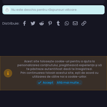
Nu este deschis pentru răspunsuri viitoare.
Facebook
Twitter
Reddit
Pinterest
Tumblr
WhatsApp
Email
Link
Distribuie:
Acest site folosește cookie-uri pentru a ajuta la
personalizarea conținutului, pregătească experiența și să
te păstreze autentificat dacă te înregistrezi.
Română (RO)
Termeni și reguli
Prin continuarea folosiri acestui site, ești de acord cu
Politică de confidențialitate
Ajutor
Acasă
utilizarea de către noi a cookie-urilor.
Accept
Află mai multe...
Made with
by: TLB3035