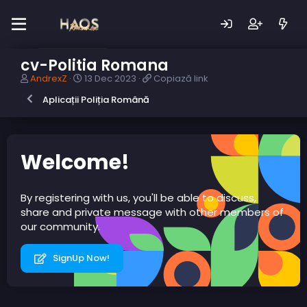
cv-Politia Romana
A
D
C
AndrexZ
13 Dec 2023
Copiază link
u
a
o
Aplicații Poliția Română
t
t
p
o
ă
i
r
c
a
s
r
z
u
e
ă
Welcome!
b
a
l
i
r
i
e
e
n
By registering with us, you'll be able to discuss,
c
k
share and private message with other members of
t
our community.
SignUp Now!