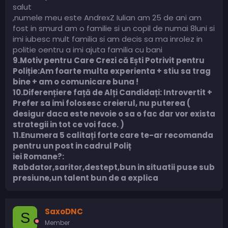
salut
,numele meu este AndrexZ Iulian am 25 de ani am
fost in smurd am o familie si un copil de numai 8luni si
imi iubesc mult familia si am decis sa ma inrolez in
politie oentru a imi ajuta familia cu bani
9.Motiv pentru Care Crezi că Ești Potrivit pentru
Poliție:
Am foarte multa experienta + stiu sa trag
bine + am o comunicare buna !
10.Diferențiere față de Alți Candidați:
Introvertit +
Prefer sa imi folosesc creierul, nu puterea (
desigur daca este nevoie o sa o fac dar vor exista
strategii in tot ce voi face. )
11.Enumera 5 calitați forte care te-ar recomanda
pentru un post in cadrul Poliț
iei Romane?:
Rabdator,saritor,destept,bun in situatii puse sub
presiune,un talent bun de a explica
SaxoDNC
S
Member