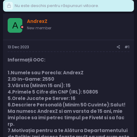
Nu este deschis pentru răspunsuri viitoare.
AndrexZ
A
New member
13 Dec 2023
#1
Informații OOC:
1.Numele sau Porecla: AndrexZ
2.ID In-Game: 2550
3.Vârsta (Minim 15 ani): 15
4.Primele 5 Cifre din CNP (IRL): 50805
5.Orele Jucate pe Server: 16
6.Descriere Personală (Minim 50 Cuvinte):Salut!
Ma numesc AndrexZ si am varsta de 15 ani, mie
imi place sa imi petrec timpul pe FiveM si sa fac
rp.
7.Motivația pentru a te Alătura Departamentului
de Poliție: Imi doresc foarte mult sa vad cum este