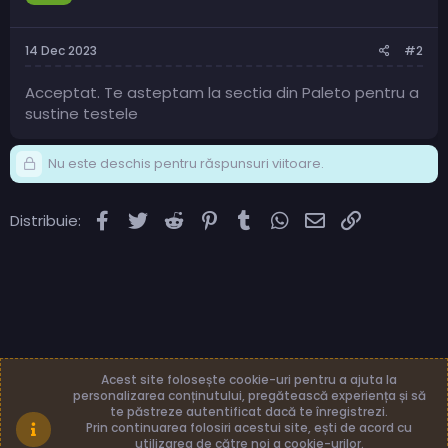
14 Dec 2023
#2
Acceptat. Te asteptam la sectia din Paleto pentru a
sustine testele
Nu este deschis pentru răspunsuri viitoare.
Facebook
Twitter
Reddit
Pinterest
Tumblr
WhatsApp
Email
Link
Distribuie:
Acest site folosește cookie-uri pentru a ajuta la
personalizarea conținutului, pregătească experiența și să
te păstreze autentificat dacă te înregistrezi.
Română (RO)
Termeni și reguli
Prin continuarea folosiri acestui site, ești de acord cu
Politică de confidențialitate
Ajutor
Acasă
utilizarea de către noi a cookie-urilor.