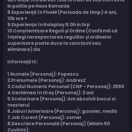
in politie pe Haos Romania
8.Experiență în FiveM (Perioada de timp):4 ani,
10k ore +
9.Experiența în Roleplay:5.0h in hrp
10.Conștientizare Reguli și Ordine (Confirmă că
înțelegi nerespectarea regulilor și ordinelor
superioare poate duce la sancțiuni sau
eliminare):da
Informații IC:
1.Numele (Personaj): Popescu
2.Prenumele (Personaj): AndrexZ
3.Codul Numeric Personal (CNP - Personaj): 2550
4.Vechimea în Oraș (Personaj): 2 ani
5.Scolarizare (Personaj): Am absolvit bacul si
masterul
6.Joburi Anterioare (Personaj): gunoier, medic
7.Job Curent (Personaj): somer
8.Descriere Personală (Personaj) (Minim 50
Cuvinte):