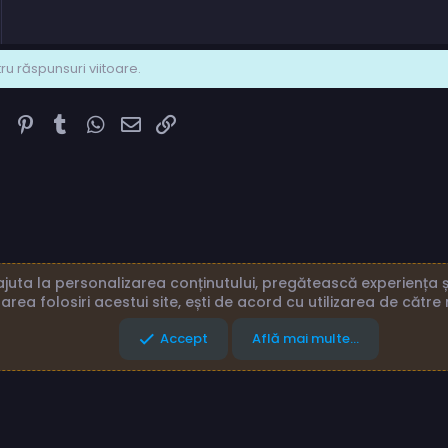
u răspunsuri viitoare.
k
ter
Reddit
Pinterest
Tumblr
WhatsApp
Email
Link
juta la personalizarea conținutului, pregătească experiența și
area folosiri acestui site, ești de acord cu utilizarea de către 
eni și reguli
Politică de confidențialitate
Ajutor
Acasă
Accept
Află mai multe...