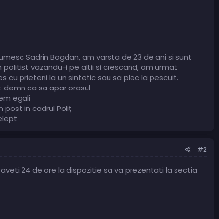
numesc Sadrin Bogdan, am varsta de 23 de ani si sunt
n politist vazandu-i pe altii si crescand, am urmat
ies cu prieteni la un sintetic sau sa plec la pescuit.
unt demn ca sa apar orasul
tem egali
post in cadrul Poliț
elept
#2
aveti 24 de ore la dispozitie sa va prezentati la sectia