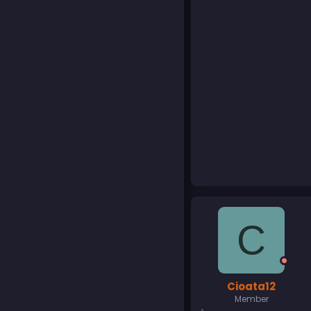
C
Cioata12
Member