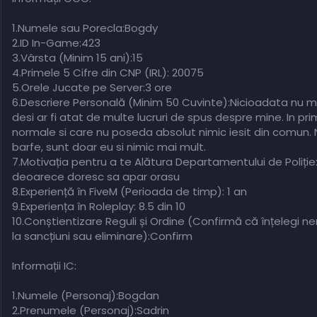
1.Numele sau Porecla:Bogdy
2.ID In-Game:423
3.Vârsta (Minim 15 ani):15
4.Primele 5 Cifre din CNP (IRL): 20075
5.Orele Jucate pe Server:3 ore
6.Descriere Personală (Minim 50 Cuvinte):Nicioadata nu mi-
desi ar fi atat de multe lucruri de spus despre mine. In p
normale si care nu poseda absolut nimic iesit din comun. 
barfe, sunt doar eu si nimic mai mult.
7.Motivația pentru a te Alătura Departamentului de Poliți
deoarece doresc sa apar orasu
8.Experiență în FiveM (Perioada de timp): 1 an
9.Experiența în Roleplay: 8.5 din 10
10.Conștientizare Reguli și Ordine (Confirmă că înțelegi n
la sancțiuni sau eliminare):Confirm
Informații IC:
1.Numele (Personaj):Bogdan
2.Prenumele (Personaj):Sadrin