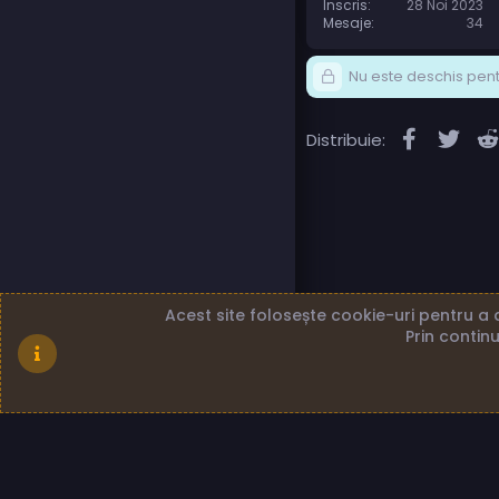
Înscris
28 Noi 2023
Mesaje
34
Nu este deschis pentr
Faceboo
Twit
Distribuie:
Acest site folosește cookie-uri pentru a a
Prin continu
Română (RO)
Term