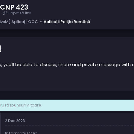
 CNP 423
C
Copiază link
o
iveM] Aplicații OOC
Aplicații Poliția Română
p
i
a
z
ă
!
l
i
n
us, you'll be able to discuss, share and private message wi
k
u răspunsuri viitoare.
2 Dec 2023
Informații OOC: