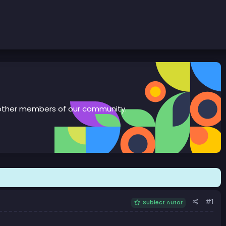
th other members of our community.
#1
Subiect Autor