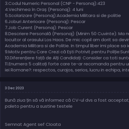
3.Codul Numeric Personal (CNP - Personaj):423
4.Vechimea în Oraș (Personaj): 4 luni
5.Scolarizare (Personaj):Academia Militara si de politie
6.Joburi Anterioare (Personaj): Pescar
7.Job Curent (Personaj): Pescar
8.Descriere Personală (Personaj) (Minim 50 Cuvinte): Ma 
locuitor al orasului Los Haos. De mic copil am dorit sa devi
Academia Militara si de Politie. In timpul liber imi place sa 
9.Motiv pentru Care Crezi că Ești Potrivit pentru Poliție:S
10.Diferențiere față de Alți Candidați: Consider ca toti sun
11.Enumera 5 calitați forte care te-ar recomanda pentru un 
iei Romane?: respectos, curajos, serios, lucru in echipa, int
3 Dec 2023
Bună ziua țin să vă informez că CV-ul dvs a fost acceptat,
paleto pentru a sustine testele
Semnat Agent sef CIoata