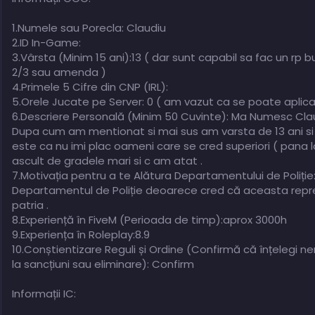
1.Numele sau Porecla: Claudiu
2.ID In-Game:
3.Vârsta (Minim 15 ani):13 ( dar sunt capabil sa fac un rp 
2/3 sau amenda )
4.Primele 5 Cifre din CNP (IRL):
5.Orele Jucate pe Server: 0 ( am vazut ca se poate aplica 
6.Descriere Personală (Minim 50 Cuvinte): Ma Numesc Clau
Dupa cum am mentionat si mai sus am varsta de 13 ani si
este ca nu imi plac oameni care se cred superiori ( pana l
ascult de gradele mari si c am atat .
7.Motivația pentru a te Alătura Departamentului de Poliție
Departamentul de Poliție deoarece cred că aceasta repre
patria .
8.Experiență în FiveM (Perioada de timp):aprox 3000h
9.Experiența în Roleplay:8.9
10.Conștientizare Reguli și Ordine (Confirmă că înțelegi n
la sancțiuni sau eliminare): Confirm
Informații IC: