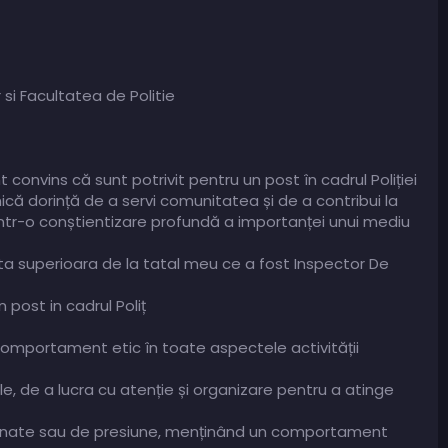
r si Facultatea de Politie
t convins că sunt potrivit pentru un post în cadrul Poliției
că dorință de a servi comunitatea și de a contribui la
dintr-o conștientizare profundă a importanței unui mediu
enta superioara de la tatal meu ce a fost Inspector De
post in cadrul Poliț
 comportament etic în toate aspectele activității
le, de a lucra cu atenție și organizare pentru a atinge
ensionate sau de presiune, menținând un comportament