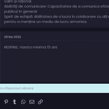
calm și rațional.
Abilități de comunicare: Capacitatea de a comunica eficient ș
publicul în general.
Spirit de echipă: Abilitatea de a lucra în colaborare cu al
pentru a menține un mediu de lucru armonios.
29 Noi 2023
RESPINS. Varsta minima 15 ani.
u răspunsuri viitoare.
k
ter
Reddit
Pinterest
Tumblr
WhatsApp
Email
Link