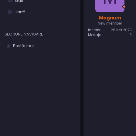
Staff
Hartă
Magnum
New member
Înscris
28 Noi 2023
SECȚIUNE NAVIGARE
Mesaje
3
Postări noi