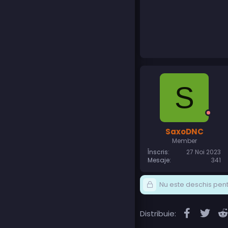
S
SaxoDNC
Member
Înscris
27 Noi 2023
Mesaje
341
Nu este deschis pentr
Faceboo
Twit
Distribuie: