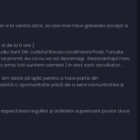
bun si la varsta asta , la cea mai mica greseala accept si
si de la 0 ore )
diu Sunt Din Judetul Bacau Localitatea Podu Turcului .
 va promit eu ca nu va voi dezamagi . Dezavantajul meu
a urma toti suntem oameni ) In rest sunt ascultator ,
: Am decis să aplic pentru a face parte din
zintă o oportunitate unică de a servi comunitatea și
erespectarea regulilor și ordinelor superioare poate duce