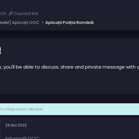
C
023
Copiază link
o
iveM] Aplicații OOC
Aplicații Poliția Română
p
i
a
z
ă
!
l
i
n
us, you'll be able to discuss, share and private message wi
k
u răspunsuri viitoare.
29 Noi 2023
Informații OOC: