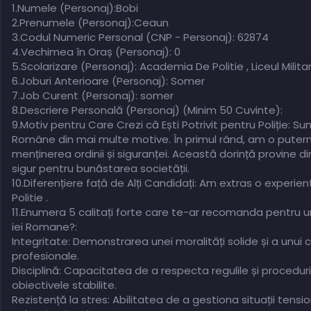
1.Numele (Personaj):Bobi
2.Prenumele (Personaj):Ceaun
3.Codul Numeric Personal (CNP - Personaj): 62874
4.Vechimea în Oraș (Personaj): 0
5.Scolarizare (Personaj): Academia De Politie , Liceul Milita
6.Joburi Anterioare (Personaj): Somer
7.Job Curent (Personaj): somer
8.Descriere Personală (Personaj) (Minim 50 Cuvinte):
9.Motiv pentru Care Crezi că Ești Potrivit pentru Poliție: Sun
Române din mai multe motive. În primul rând, am o puterni
menținerea ordinii și siguranței. Această dorință provine 
sigur pentru bunăstarea societății.
10.Diferențiere față de Alți Candidați: Am extras o experi
Politie .
11.Enumera 5 calitați forte care te-ar recomanda pentru un 
iei Romane?:
Integritate: Demonstrarea unei moralități solide și a unui
profesionale.
Disciplină: Capacitatea de a respecta regulile și proceduri
obiectivele stabilite.
Rezistență la stres: Abilitatea de a gestiona situații t