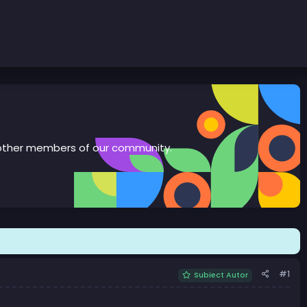
th other members of our community.
#1
Subiect Autor