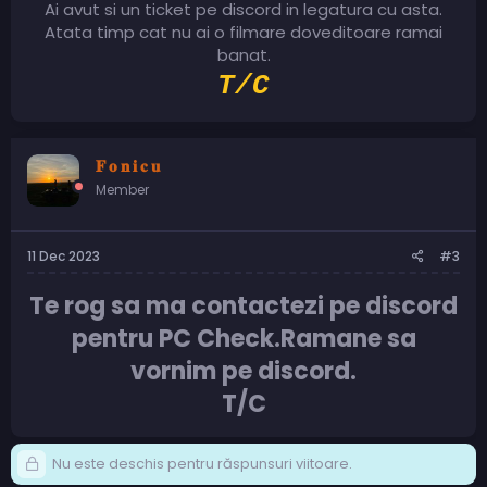
Ai avut si un ticket pe discord in legatura cu asta.
Atata timp cat nu ai o filmare doveditoare ramai
banat.
T/C
𝐅 𝐨 𝐧 𝐢 𝐜 𝐮
Member
11 Dec 2023
#3
Te rog sa ma contactezi pe discord
pentru PC Check.Ramane sa
vornim pe discord.
T/C
Nu este deschis pentru răspunsuri viitoare.