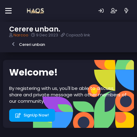
Cerere unban.
A
D
C
Narcoo
9 Dec 2023
Copiază link
u
a
o
Cereri unban
t
t
p
o
ă
i
r
c
a
s
r
z
u
e
ă
Welcome!
b
a
l
i
r
i
e
e
n
By registering with us, you'll be able to discuss,
c
k
share and private message with other members of
t
our community.
SignUp Now!