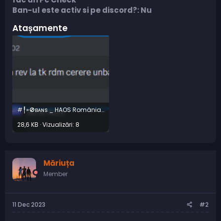
Ban-ul este activ si pe discord?: Nu
Atașamente
#╿»🚫ʙᴀɴꜱ _ HAOS România💎 - Discord 12_9_2023 5_44_21 PM.png
28,6 KB · Vizualizări: 8
Măriuța
Member
11 Dec 2023
#2