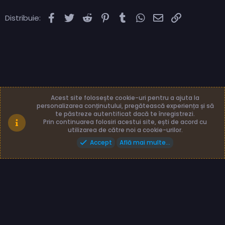
Facebook
Twitter
Reddit
Pinterest
Tumblr
WhatsApp
Email
Link
Distribuie:
Acest site folosește cookie-uri pentru a ajuta la
personalizarea conținutului, pregătească experiența și să
te păstreze autentificat dacă te înregistrezi.
Română (RO)
Termeni și reguli
Prin continuarea folosiri acestui site, ești de acord cu
Politică de confidențialitate
Ajutor
Acasă
utilizarea de către noi a cookie-urilor.
Accept
Află mai multe...
Made with
by: TLB3035