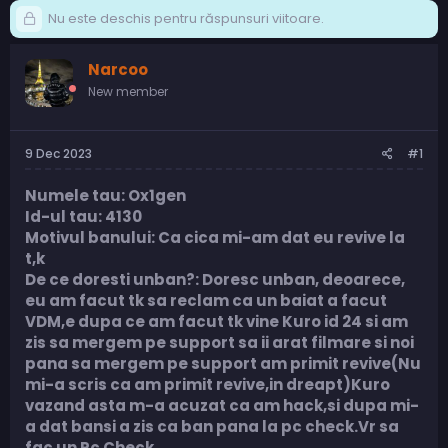
Nu este deschis pentru răspunsuri viitoare.
Narcoo
New member
9 Dec 2023
#1
Numele tau: Ox1gen
Id-ul tau: 4130
Motivul banului: Ca cica mi-am dat eu revive la
t,k
De ce doresti unban?: Doresc unban, deoarece,
eu am facut tk sa reclam ca un baiat a facut
VDM,e dupa ce am facut tk vine Kuro id 24 si am
zis sa mergem pe support sa ii arat filmare si noi
pana sa mergem pe support am primit revive(Nu
mi-a scris ca am primit revive,in dreapt)Kuro
vazand asta m-a acuzat ca am hack,si dupa mi-
a dat bansi a zis ca ban pana la pc check.Vr sa
fac un Pc Check