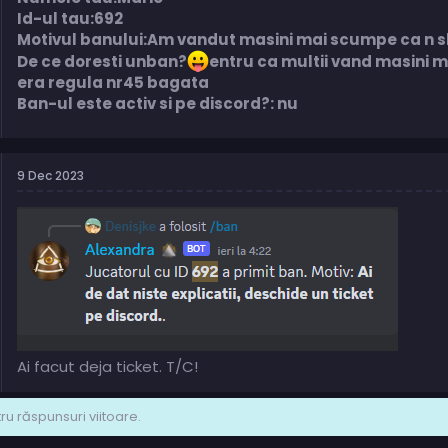
Id-ul tau:692
Motivul banului:Am vandut masini mai scumpe ca n
De ce doresti unban?
entru ca multii vand masini mai
era regula nr45 bagata
Ban-ul este activ si pe discord?: nu
9 Dec 2023
Ai facut deja ticket. T/C!
u răspunsuri viitoare.