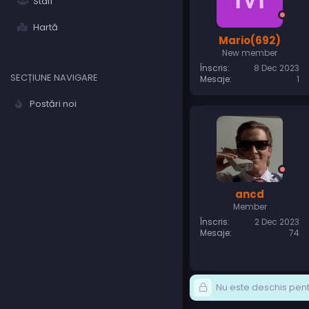
Staff
Hartă
Mario(692)
New member
Înscris
8 Dec 2023
SECȚIUNE NAVIGARE
Mesaje
1
Postări noi
ancd
Member
Înscris
2 Dec 2023
Mesaje
74
Nu este deschis pentr