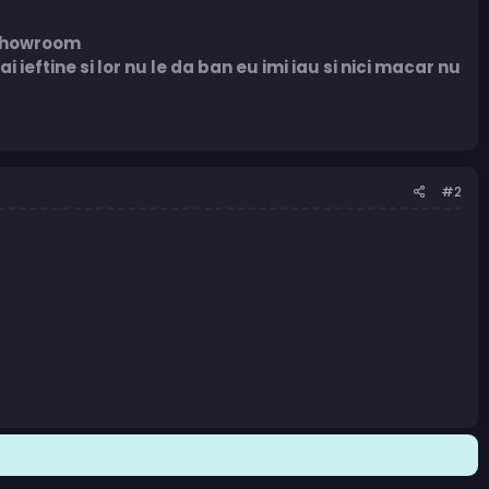
 showroom
 ieftine si lor nu le da ban eu imi iau si nici macar nu
#2