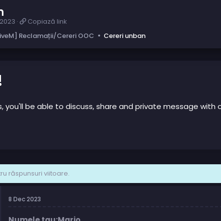
n
C
 2023
Copiază link
o
iveM] Reclamații/Cereri OOC
Cereri unban
p
i
a
z
ă
!
l
i
n
us, you'll be able to discuss, share and private message wi
k
u răspunsuri viitoare.
8 Dec 2023
Numele tau:Mario