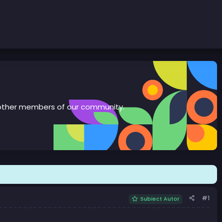
th other members of our community.
#1
Subiect Autor