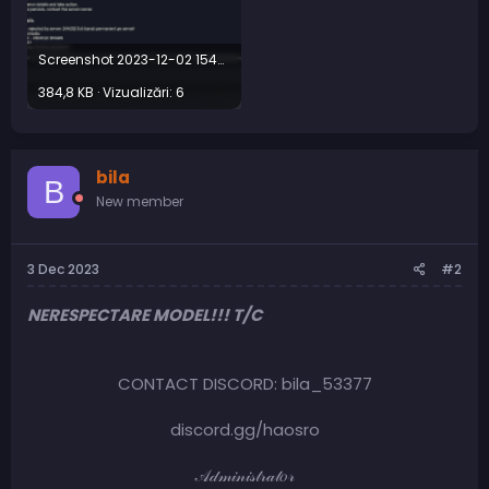
Screenshot 2023-12-02 154009.png
384,8 KB · Vizualizări: 6
bila
B
New member
3 Dec 2023
#2
NERESPECTARE MODEL!!! T/C
CONTACT DISCORD: bila_53377
discord.gg/haosro
𝒜𝒹𝓂𝒾𝓃𝒾𝓈𝓉𝓇𝒶𝓉𝑜𝓇​