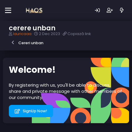
cerere unban
A
D
C
lauricaaa
2 Dec 2023
Copiază link
u
a
o
Cereri unban
t
t
p
o
ă
i
r
c
a
s
r
z
u
e
ă
Welcome!
b
a
l
i
r
i
e
e
n
By registering with us, you'll be able to discuss,
c
k
share and private message with other members of
t
our community.
SignUp Now!