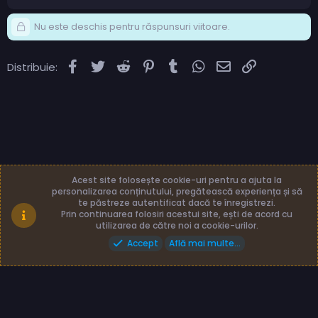
Nu este deschis pentru răspunsuri viitoare.
Facebook
Twitter
Reddit
Pinterest
Tumblr
WhatsApp
Email
Link
Distribuie:
Acest site folosește cookie-uri pentru a ajuta la
personalizarea conținutului, pregătească experiența și să
te păstreze autentificat dacă te înregistrezi.
Română (RO)
Termeni și reguli
Prin continuarea folosiri acestui site, ești de acord cu
Politică de confidențialitate
Ajutor
Acasă
utilizarea de către noi a cookie-urilor.
Accept
Află mai multe...
Made with
by: TLB3035