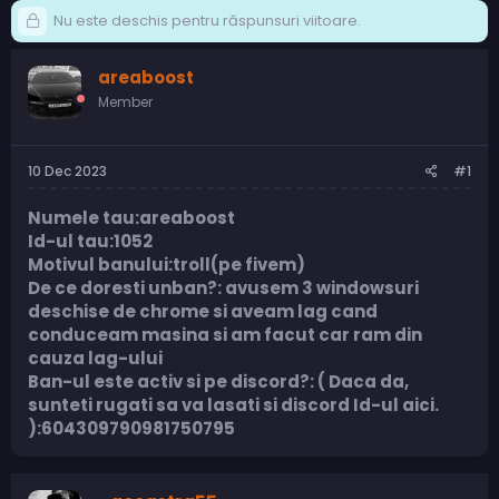
Nu este deschis pentru răspunsuri viitoare.
areaboost
Member
10 Dec 2023
#1
Numele tau:areaboost
Id-ul tau:1052
Motivul banului:troll(pe fivem)
De ce doresti unban?: avusem 3 windowsuri
deschise de chrome si aveam lag cand
conduceam masina si am facut car ram din
cauza lag-ului
Ban-ul este activ si pe discord?: ( Daca da,
sunteti rugati sa va lasati si discord Id-ul aici.
):604309790981750795