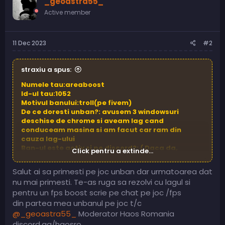
_geoastra55_
Active member
11 Dec 2023
#2
straxiu a spus:
Numele tau:areaboost
Id-ul tau:1052
Motivul banului:troll(pe fivem)
De ce doresti unban?: avusem 3 windowsuri
deschise de chrome si aveam lag cand
conduceam masina si am facut car ram din
cauza lag-ului
Ban-ul este activ si pe discord?: ( Daca da,
Click pentru a extinde...
sunteti rugati sa va lasati si discord Id-ul aici.
):604309790981750795
Salut ai sa primesti pe joc unban dar urmatoarea dat
nu mai primesti. Te-as ruga sa rezolvi cu lagul si
pentru un fps boost scrie pe chat pe joc /fps
din partea mea unbanul pe joc t/c
@_geoastra55_
Moderator Haos Romania
discord.gg/haosro