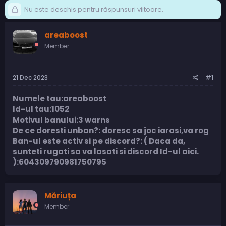
Nu este deschis pentru răspunsuri viitoare.
areaboost
Member
21 Dec 2023
#1
Numele tau:areaboost
Id-ul tau:1052
Motivul banului:3 warns
De ce doresti unban?: doresc sa joc iarasi,va rog
Ban-ul este activ si pe discord?: ( Daca da,
sunteti rugati sa va lasati si discord Id-ul aici.
):604309790981750795
Măriuța
Member