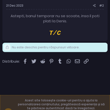
21 Dec 2023
#2
Astepti, banul temporar nu se scoate, insa il poti
plati la Denis.
T/C
Nu este deschis pentru răspunsuri viitoare.
Facebook
Twitter
Reddit
Pinterest
Tumblr
WhatsApp
Email
Link
Distribuie:
Acest site folosește cookie-uri pentru a ajuta la
personalizarea conținutului, pregătească experiența și să
te păstreze autentificat dacă te înregistrezi.
Română (RO)
Termeni și reguli