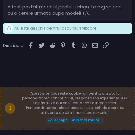
A fost postat modelul pentru unban, te rog sa revii
cu o cerere urmata dupa model! T/C
Nu este deschis pentru răspunsuri viitoare.
Facebook
Twitter
Reddit
Pinterest
Tumblr
WhatsApp
Email
Link
Distribuie:
Acest site folosește cookie-uri pentru a ajuta la
personalizarea conținutului, pregătească experiența și să
te păstreze autentificat dacă te înregistrezi.
Română (RO)
Termeni și reguli
Prin continuarea folosiri acestui site, ești de acord cu
Politică de confidențialitate
Ajutor
Acasă
utilizarea de către noi a cookie-urilor.
Accept
Află mai multe...
Made with
by: TLB3035