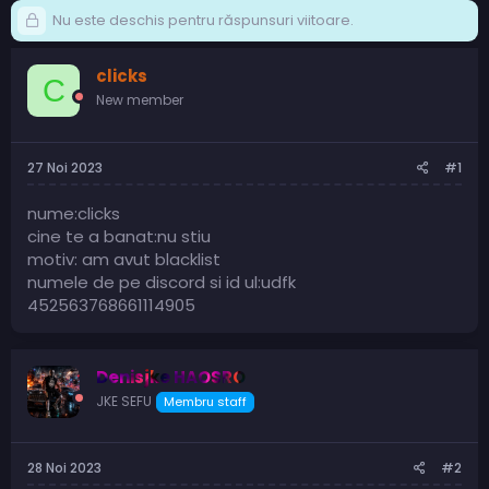
Nu este deschis pentru răspunsuri viitoare.
clicks
C
New member
27 Noi 2023
#1
nume:clicks
cine te a banat:nu stiu
motiv: am avut blacklist
numele de pe discord si id ul:udfk
452563768661114905
Denisjke HAOSRO
JKE SEFU
Membru staff
28 Noi 2023
#2