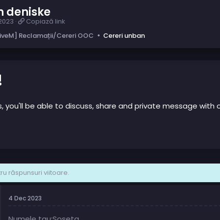
n deniske
C
2023
Copiază link
o
iveM] Reclamații/Cereri OOC
Cereri unban
p
i
a
z
ă
!
l
i
n
us, you'll be able to discuss, share and private message wi
k
u răspunsuri viitoare.
4 Dec 2023
Numele tau:Soseta