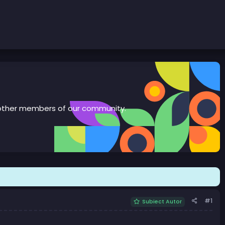
th other members of our community.
#1
Subiect Autor