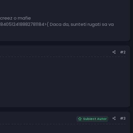
 creez o mafie
@840512418882781184>( Daca da, sunteti rugati sa va
#2
#3
Subiect Autor