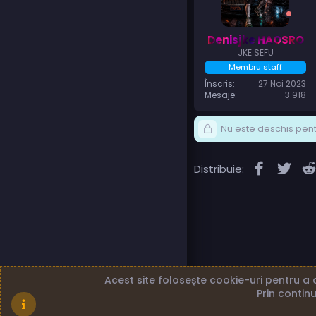
Denisjke HAOSRO
JKE SEFU
Membru staff
Înscris
27 Noi 2023
Mesaje
3.918
Nu este deschis pentr
Faceboo
Twit
Distribuie:
Acest site folosește cookie-uri pentru a a
Prin continu