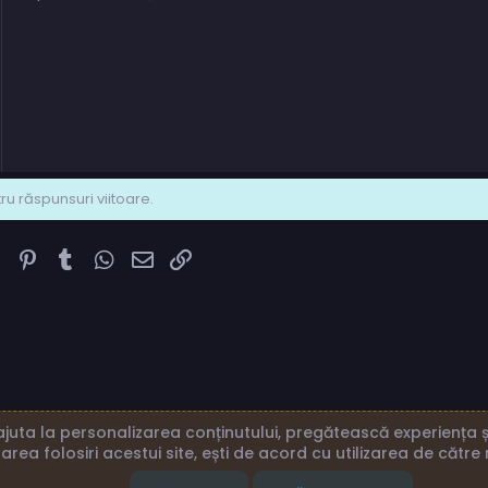
u răspunsuri viitoare.
k
ter
Reddit
Pinterest
Tumblr
WhatsApp
Email
Link
juta la personalizarea conținutului, pregătească experiența și
area folosiri acestui site, ești de acord cu utilizarea de către 