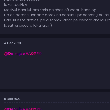
Id-ul tau:N/A
Motivul banului: am scris pe chat că vreau haos og
De ce doresti unban?: dorez sa continui pe server și să mi
Ban-ul este activ si pe discord?: doar pe discord am id <
lasati si discord Id-ul aici. )
4 Dec 2023
@Denisjke HAOSRO
5 Dec 2023
@Denisjke HAOSRO