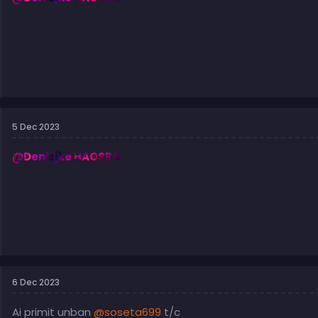
5 Dec 2023
@Denisjke HAOSRO
6 Dec 2023
Ai primit unban
@soseta699
t/c