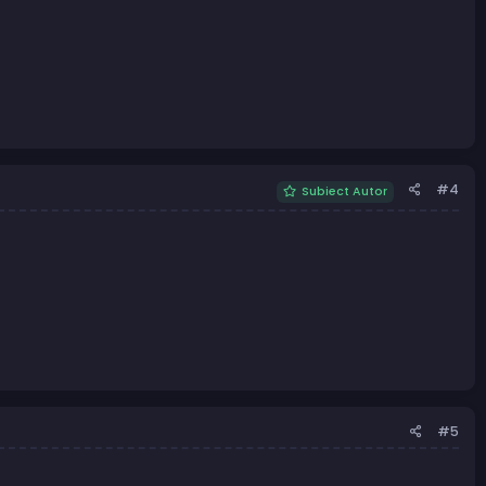
#4
Subiect Autor
#5