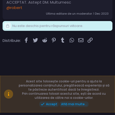
ACCEPTAT. Astept DM. Multumesc
@robert
Ultima editare de un moderator:
1 Dec 2023
Nu este deschis pentru răspunsuri viitoare.
Facebook
Twitter
Reddit
Pinterest
Tumblr
WhatsApp
Email
Link
Distribuie:
Acest site folosește cookie-uri pentru a ajuta la
personalizarea conținutului, pregătească experiența și să
te păstreze autentificat dacă te înregistrezi.
Română (RO)
Termeni și reguli
Prin continuarea folosiri acestui site, ești de acord cu
Politică de confidențialitate
Ajutor
Acasă
utilizarea de către noi a cookie-urilor.
Accept
Află mai multe...
Made with
by: TLB3035