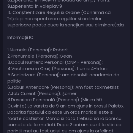
9.Experiența în Roleplay:9
10.Conștientizare Reguli și Ordine (Confirmă că
înțelegi nerespectarea regulilor și ordinelor
superioare poate duce la sancțiuni sau eliminare):da
Informații IC:
1.Numele (Personaj): Robert
2.Prenumele (Personaj):Gean
3.Codul Numeric Personal (CNP - Personaj):
4.Vechimea în Oraș (Personaj): 1 an si 4-5 luni
5.Scolarizare (Personaj): am absolvit academia de
politie
6.Joburi Anterioare (Personaj): Am fost taximetrist
7.Job Curent (Personaj): șomer
8.Descriere Personală (Personaj) (Minim 50
Cuvinte):La varsta de 9 ani am ajuns in orasul Paleto.
Datorita faptului ca este un oras maricel este si
foarte costisitor. Mama si tata trebuia sa ia bani cu
camata de la mafioti. Dupa 2 ani am auzit la stiri ca
parintii mei au fost ucisi, eu am ajuns la orfelinat