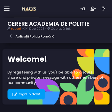
CERERE ACADEMIA DE POLITIE
A
D
C
robert
1 Dec 2023
Copiază link
u
a
o
Aplicații Poliția Română
t
t
p
o
ă
i
r
c
a
s
r
z
u
e
ă
Welcome!
b
a
l
i
r
i
e
e
n
By registering with us, you'll be able to discuss,
c
k
share and private message with other members of
t
our community.
SignUp Now!