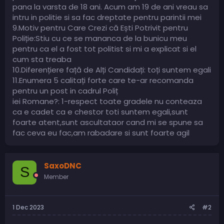
pana la varsta de 18 ani. Acum am 19 de ani vreau sa
intru in politie si sa fac dreptate pentru parintii mei
9.Motiv pentru Care Crezi că Ești Potrivit pentru
Poliție:Stiu cu ce se mananca de la bunicu meu
pentru ca el a fost tot politist si mi a explicat si el
cum sta treaba
10.Diferențiere față de Alți Candidați: toți suntem egali
11.Enumera 5 calitați forte care te-ar recomanda
pentru un post in cadrul Poliț
iei Romane?: 1-respect toate gradele nu conteaza
ca e cadet ca e chestor toti suntem egali,sunt
foarte atent,sunt ascultataor cand mi se spune sa
fac ceva eu fac,am rabadare si sunt foarte agil
SaxoDNC
S
Member
1 Dec 2023
#2