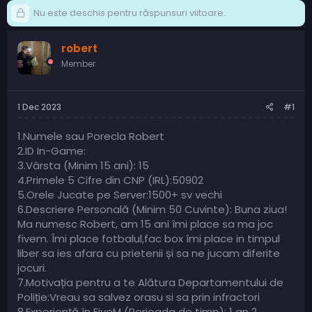
Nu este deschis pentru răspunsuri viitoare.
robert
Member
1 Dec 2023
#1
1.Numele sau Porecla Robert
2.ID In-Game:
3.Vârsta (Minim 15 ani): 15
4.Primele 5 Cifre din CNP (IRL):50902
5.Orele Jucate pe Server:1500+ sv vechi
6.Descriere Personală (Minim 50 Cuvinte): Buna ziua!
Ma numesc Robert, am 15 ani îmi place sa ma joc
fivem. Îmi place fotbalul,fac box îmi place in timpul
liber sa ies afara cu prietenii și sa ne jucam diferite
jocuri.
7.Motivația pentru a te Alătura Departamentului de
Poliție:Vreau sa salvez orasu si sa prin infractori
8.Experiență în FiveM (Perioada de timp): 1 an 2