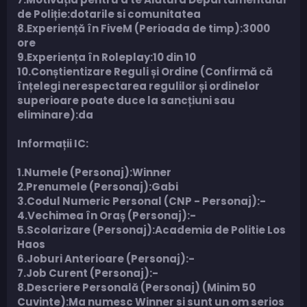
de Poliție:dotarile si comunitatea
8.Experiență în FiveM (Perioada de timp):3000
ore
9.Experiența în Roleplay:10 din 10
10.Conștientizare Reguli și Ordine (Confirmă că
înțelegi nerespectarea regulilor și ordinelor
superioare poate duce la sancțiuni sau
eliminare):da
Informații IC:
1.Numele (Personaj):Winner
2.Prenumele (Personaj):Gabi
3.Codul Numeric Personal (CNP - Personaj):-
4.Vechimea în Oraș (Personaj):-
5.Scolarizare (Personaj):Academia de Politie Los
Haos
6.Joburi Anterioare (Personaj):-
7.Job Curent (Personaj):-
8.Descriere Personală (Personaj) (Minim 50
Cuvinte):Ma numesc Winner si sunt un om serios