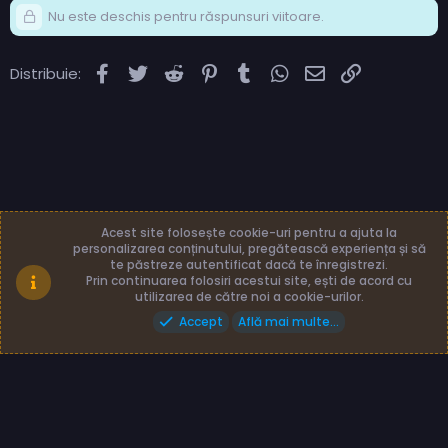
Nu este deschis pentru răspunsuri viitoare.
Facebook
Twitter
Reddit
Pinterest
Tumblr
WhatsApp
Email
Link
Distribuie:
Acest site folosește cookie-uri pentru a ajuta la
personalizarea conținutului, pregătească experiența și să
te păstreze autentificat dacă te înregistrezi.
Română (RO)
Termeni și reguli
Prin continuarea folosiri acestui site, ești de acord cu
Politică de confidențialitate
Ajutor
Acasă
utilizarea de către noi a cookie-urilor.
Accept
Află mai multe...
Made with
by: TLB3035