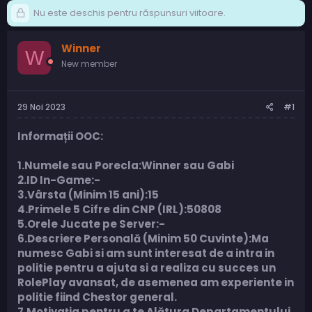
Nu este deschis pentru răspunsuri viitoare.
Winner
W
New member
29 Noi 2023
#1
Informații OOC:
1.Numele sau Porecla:Winner sau Gabi
2.ID In-Game:-
3.Vârsta (Minim 15 ani):15
4.Primele 5 Cifre din CNP (IRL):50808
5.Orele Jucate pe Server:-
6.Descriere Personală (Minim 50 Cuvinte):Ma
numesc Gabi si am sunt interesat de a intra in
politie pentru a ajuta si a realiza cu succes un
RolePlay avansat, de asemenea am experiente in
politie fiind Chestor general.
7.Motivația pentru a te Alătura Departamentului