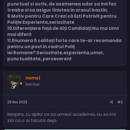
punctual si activ, de asemenea ador sa imi fac
treaba si sa asigur linistea in orasul bastin.
9.Motiv pentru Care Crezi că Ești Potrivit pentru
Poliție:Experienta,seriozitate
10.Diferențiere față de Alți Candidați:Nu ma simt
mai diferit
11.Enumera 5 calitați forte care te-ar recomanda
pentru un post in cadrul Poliț
iei Romane?:Seriozitate,experienta,umor,
punctualitate, perseverent
noms1
Member
29 Noi 2023
#2
Respins, tu aplici ca sa urmezi academia, nu sa imi
zici ca o ai facuta deja.