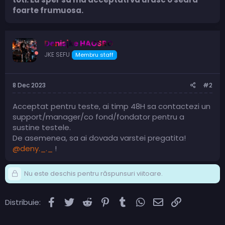
foarte frumuosa.
Denisjke HAOSRO
JKE SEFU
Membru staff
8 Dec 2023
#2
Acceptat pentru teste, ai timp 48H sa contactezi un
support/manager/co fond/fondator pentru a
sustine testele.
De asemenea, sa ai dovada varstei pregatita!
@deny._._
!
Nu este deschis pentru răspunsuri viitoare.
Facebook
Twitter
Reddit
Pinterest
Tumblr
WhatsApp
Email
Link
Distribuie: