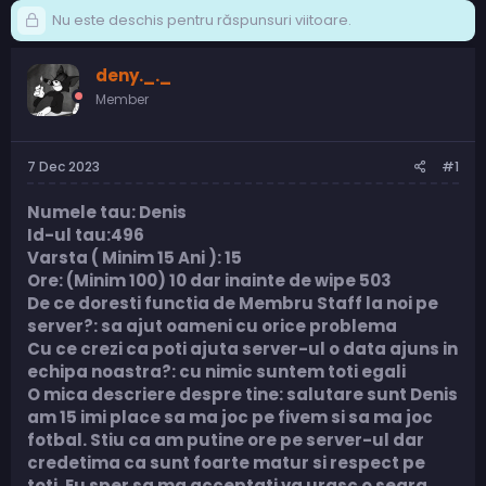
Nu este deschis pentru răspunsuri viitoare.
deny._._
Member
7 Dec 2023
#1
Numele tau: Denis
Id-ul tau:496
Varsta ( Minim 15 Ani ): 15
Ore: (Minim 100) 10 dar inainte de wipe 503
De ce doresti functia de Membru Staff la noi pe
server?: sa ajut oameni cu orice problema
Cu ce crezi ca poti ajuta server-ul o data ajuns in
echipa noastra?: cu nimic suntem toti egali
O mica descriere despre tine: salutare sunt Denis
am 15 imi place sa ma joc pe fivem si sa ma joc
fotbal. Stiu ca am putine ore pe server-ul dar
credetima ca sunt foarte matur si respect pe
toti. Eu sper sa ma acceptati va urasc o seara