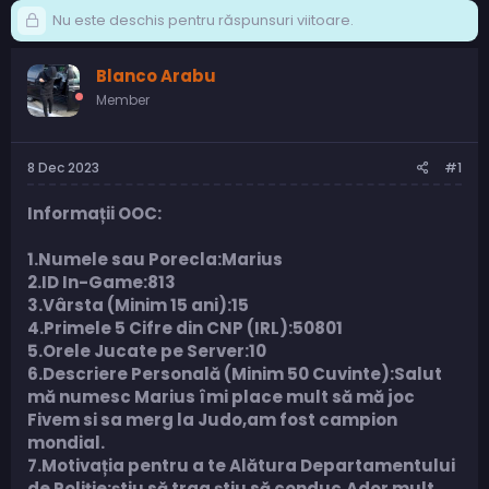
Nu este deschis pentru răspunsuri viitoare.
Blanco Arabu
Member
8 Dec 2023
#1
Informații OOC:
1.Numele sau Porecla:Marius
2.ID In-Game:813
3.Vârsta (Minim 15 ani):15
4.Primele 5 Cifre din CNP (IRL):50801
5.Orele Jucate pe Server:10
6.Descriere Personală (Minim 50 Cuvinte):Salut
mă numesc Marius îmi place mult să mă joc
Fivem si sa merg la Judo,am fost campion
mondial.
7.Motivația pentru a te Alătura Departamentului
de Poliție:știu să trag știu să conduc.Ador mult