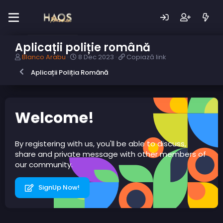
Aplicații poliție română
A
D
C
Blanco Arabu
8 Dec 2023
Copiază link
u
a
o
Aplicații Poliția Română
t
t
p
o
ă
i
r
c
a
s
r
z
u
e
ă
Welcome!
b
a
l
i
r
i
e
e
n
By registering with us, you'll be able to discuss,
c
k
share and private message with other members of
t
our community.
SignUp Now!