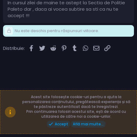
In cursul zilei de maine te astept la Sectia de Politie
Paleto dar , daca ai vocea subtire sa sti ca nu te
accept !!!
Nu este deschis pentru răspunsuri viitoare.
Facebook
Twitter
Reddit
Pinterest
Tumblr
WhatsApp
Email
Link
Distribuie:
Acest site folosește cookie-uri pentru a ajuta la
personalizarea conținutului, pregătească experiența și să
te păstreze autentificat dacă te înregistrezi.
Română (RO)
Termeni și reguli
Prin continuarea folosiri acestui site, ești de acord cu
Politică de confidențialitate
Ajutor
Acasă
utilizarea de către noi a cookie-urilor.
Accept
Află mai multe...
Made with
by: TLB3035