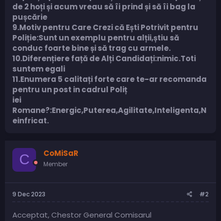
de 2 hoți și acum vreau să îi prind și să îi bag la
pușcărie
9.Motiv pentru Care Crezi că Ești Potrivit pentru
Poliție:Sunt un exemplu pentru alții,știu să
conduc foarte bine și să trag cu armele.
10.Diferențiere față de Alți Candidați:nimic.Toti
suntem egali
11.Enumera 5 calitați forte care te-ar recomanda
pentru un post in cadrul Poliț
iei
Romane?:Energic,Puterea,Agilitate,Inteligenta,N
einfricat.
CoMiSaR
C
Member
9 Dec 2023
#2
Acceptat, Chestor General Comisarul