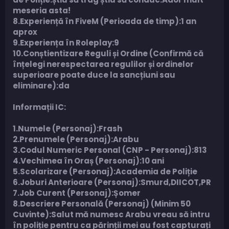
meseria asta!
8.Experiență în FiveM (Perioada de timp):1 an
aprox
9.Experiența în Roleplay:9
10.Conștientizare Reguli și Ordine (Confirmă că
înțelegi nerespectarea regulilor și ordinelor
superioare poate duce la sancțiuni sau
eliminare):da
Informații IC:
1.Numele (Personaj):Frash
2.Prenumele (Personaj):Arabu
3.Codul Numeric Personal (CNP - Personaj):813
4.Vechimea în Oraș (Personaj):10 ani
5.Scolarizare (Personaj):Academia de Poliție
6.Joburi Anterioare (Personaj):Smurd,DIICOT,PR
7.Job Curent (Personaj):Șomer
8.Descriere Personală (Personaj) (Minim 50
Cuvinte):Salut mă numesc Arabu vreau să intru
în poliție pentru ca părinții mei au fost capturați