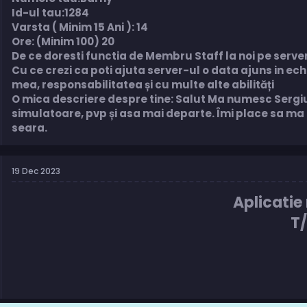
Id-ul tau:1284
Varsta ( Minim 15 Ani ): 14
Ore: (Minim 100) 20
De ce doresti functia de Membru Staff la noi pe serve
Cu ce crezi ca poti ajuta server-ul o data ajuns in e
mea, responsabilitatea și cu multe alte abilități
O mica descriere despre tine: Salut Ma numesc Sergiu
simulatoare, pvp și asa mai departe. Îmi place sa ma 
seara.
19 Dec 2023
Aplicatie
T