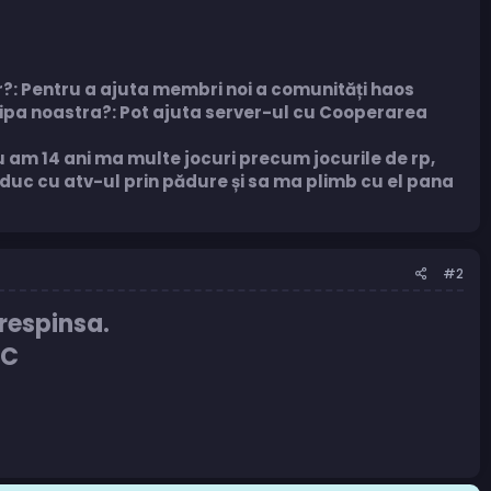
r?: Pentru a ajuta membri noi a comunități haos
chipa noastra?: Pot ajuta server-ul cu Cooperarea
 am 14 ani ma multe jocuri precum jocurile de rp,
duc cu atv-ul prin pădure și sa ma plimb cu el pana
#2
 respinsa.
/C