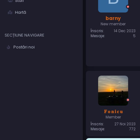
Staff
Hartă
barny
New member
Înscris
14 Dec 2023
SECȚIUNE NAVIGARE
Mesaje
5
Postări noi
𝐅 𝐨 𝐧 𝐢 𝐜 𝐮
Member
Înscris
27 Noi 2023
Mesaje
772