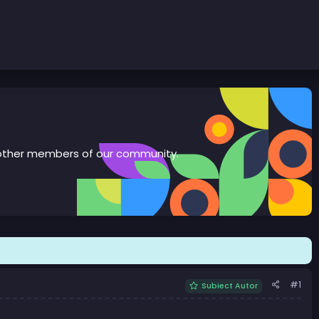
th other members of our community.
#1
Subiect Autor