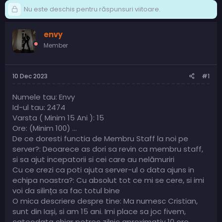
Nu este deschis pentru răspunsuri viitoare.
envy
Member
10 Dec 2023
#1
Numele tau: Envy
Id-ul tau: 2474
Varsta ( Minim 15 Ani ): 15
Ore: (Minim 100) ...
De ce doresti functia de Membru Staff la noi pe
server?: Deoarece as dori sa revin ca membru staff,
si sa ajut incepatorii si cei care au nelămuriri
Cu ce crezi ca poti ajuta server-ul o data ajuns in
echipa noastra?: Cu absolut tot ce mi se cere, si imi
voi da silința sa fac totul bine
O mica descriere despre tine: Ma numesc Cristian,
sunt din Iași, si am 15 ani. Imi place sa joc fivem,
cateodata chiar petrec zilnic aproximativ 10 ore,