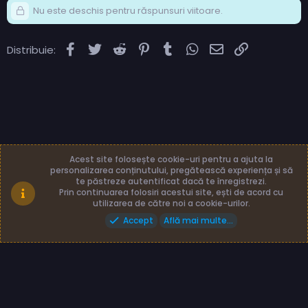
Nu este deschis pentru răspunsuri viitoare.
Facebook
Twitter
Reddit
Pinterest
Tumblr
WhatsApp
Email
Link
Distribuie:
Acest site folosește cookie-uri pentru a ajuta la
personalizarea conținutului, pregătească experiența și să
te păstreze autentificat dacă te înregistrezi.
Română (RO)
Termeni și reguli
Prin continuarea folosiri acestui site, ești de acord cu
Politică de confidențialitate
Ajutor
Acasă
utilizarea de către noi a cookie-urilor.
Accept
Află mai multe...
Made with
by: TLB3035