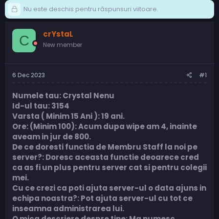
Nu este deschis pentru răspunsuri viitoare.
crYstaL
C
New member
6 Dec 2023
#1
Numele tau: Crystal Nenu
Id-ul tau: 3154
Varsta ( Minim 15 Ani ): 19 ani.
Ore: (Minim 100): Acum dupa wipe am 4, inainte
aveam in jur de 800.
De ce doresti functia de Membru Staff la noi pe
server?: Doresc aceasta functie deoarece cred
ca as fi un plus pentru server cat si pentru colegii
mei.
Cu ce crezi ca poti ajuta server-ul o data ajuns in
echipa noastra?: Pot ajuta server-ul cu tot ce
inseamna administrarea lui.
O mica descriere despre tine: Ma numesc