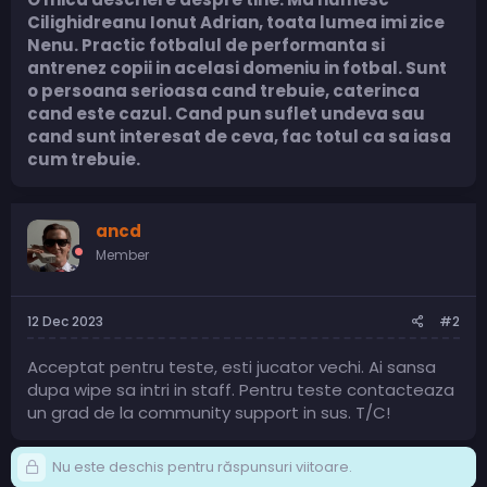
Cilighidreanu Ionut Adrian, toata lumea imi zice
Nenu. Practic fotbalul de performanta si
antrenez copii in acelasi domeniu in fotbal. Sunt
o persoana serioasa cand trebuie, caterinca
cand este cazul. Cand pun suflet undeva sau
cand sunt interesat de ceva, fac totul ca sa iasa
cum trebuie.
ancd
Member
12 Dec 2023
#2
Acceptat pentru teste, esti jucator vechi. Ai sansa
dupa wipe sa intri in staff. Pentru teste contacteaza
un grad de la community support in sus. T/C!
Nu este deschis pentru răspunsuri viitoare.