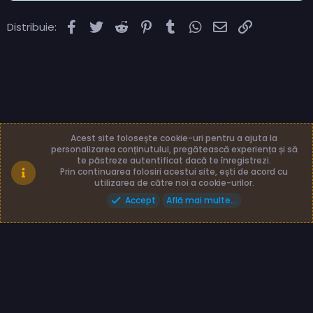
Facebook
Twitter
Reddit
Pinterest
Tumblr
WhatsApp
Email
Link
Distribuie:
Acest site folosește cookie-uri pentru a ajuta la
personalizarea conținutului, pregătească experiența și să
te păstreze autentificat dacă te înregistrezi.
Română (RO)
Termeni și reguli
Prin continuarea folosiri acestui site, ești de acord cu
Politică de confidențialitate
Ajutor
Acasă
utilizarea de către noi a cookie-urilor.
Accept
Află mai multe...
Made with
by: TLB3035