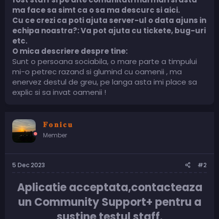
ma face sa simt ca o sa ma descurc si aici.
Cu ce crezi ca poti ajuta server-ul o data ajuns in
echipa noastra?: Va pot ajuta cu tickete, bug-uri
etc.
O mica descriere despre tine:
Sunt o persoana sociabila, o mare parte a timpului
mi-o petrec razand si glumind cu oamenii , ma
enervez destul de greu, pe langa asta imi place sa
explic si sa invat oamenii !
𝐅 𝐨 𝐧 𝐢 𝐜 𝐮
Member
5 Dec 2023
#2
Aplicatie acceptata,contacteaza
un Community Support+ pentru a
sustine testul staff.