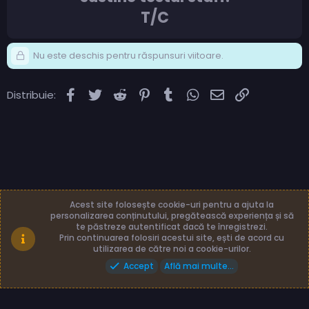
T/C
Nu este deschis pentru răspunsuri viitoare.
Facebook
Twitter
Reddit
Pinterest
Tumblr
WhatsApp
Email
Link
Distribuie:
Acest site folosește cookie-uri pentru a ajuta la
personalizarea conținutului, pregătească experiența și să
te păstreze autentificat dacă te înregistrezi.
Română (RO)
Termeni și reguli
Prin continuarea folosiri acestui site, ești de acord cu
Politică de confidențialitate
Ajutor
Acasă
utilizarea de către noi a cookie-urilor.
Accept
Află mai multe...
Made with
by: TLB3035