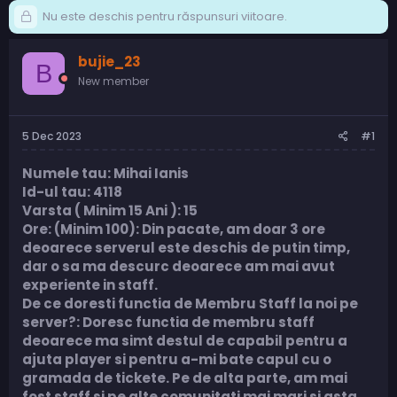
Nu este deschis pentru răspunsuri viitoare.
bujie_23
B
New member
5 Dec 2023
#1
Numele tau: Mihai Ianis
Id-ul tau: 4118
Varsta ( Minim 15 Ani ): 15
Ore: (Minim 100): Din pacate, am doar 3 ore
deoarece serverul este deschis de putin timp,
dar o sa ma descurc deoarece am mai avut
experiente in staff.
De ce doresti functia de Membru Staff la noi pe
server?: Doresc functia de membru staff
deoarece ma simt destul de capabil pentru a
ajuta player si pentru a-mi bate capul cu o
gramada de tickete. Pe de alta parte, am mai
fost staff si pe alte comunitati mai mari si asta