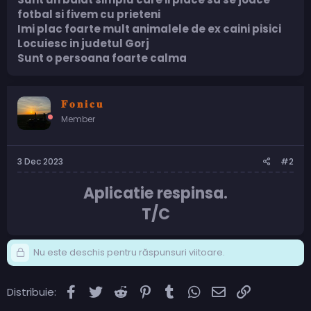
fotbal si fivem cu prieteni
Imi plac foarte mult animalele de ex caini pisici
Locuiesc in judetul Gorj
Sunt o persoana foarte calma
𝐅 𝐨 𝐧 𝐢 𝐜 𝐮
Member
3 Dec 2023
#2
Aplicatie respinsa.
T/C
Nu este deschis pentru răspunsuri viitoare.
Facebook
Twitter
Reddit
Pinterest
Tumblr
WhatsApp
Email
Link
Distribuie: