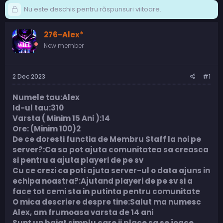
Nu este deschis pentru răspunsuri viitoare.
276-Alex*
New member
2 Dec 2023
#1
Numele tau:Alex
Id-ul tau:310
Varsta ( Minim 15 Ani ):14
Ore: (Minim 100)2
De ce doresti functia de Membru Staff la noi pe
server?:Ca sa pot ajuta comunitatea sa creasca
si pentru a ajuta playeri de pe sv
Cu ce crezi ca poti ajuta server-ul o data ajuns in
echipa noastra?:Ajutand playeri de pe sv si a
face tot cemi sta in putinta pentru comunitate
O mica descriere despre tine:Salut ma numesc
Alex, am frumoasa varsta de 14 ani
Sunt un baiat simplu care ii place sa se joace