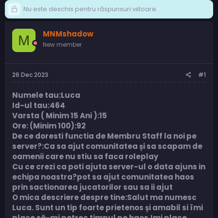
Nu este deschis pentru răspunsuri viitoare.
MNMshadow
M
New member
26 Dec 2023
#1
Numele tau:Luca
Id-ul tau:464
Varsta ( Minim 15 Ani ):15
Ore: (Minim 100):92
De ce doresti functia de Membru Staff la noi pe
server?:Ca sa ajut comunitatea și sa scapam de
oamenii care nu stiu sa faca roleplay
Cu ce crezi ca poti ajuta server-ul o data ajuns in
echipa noastra?pot sa ajut comunitatea haos
prin sactionarea jucatorilor sau sa ii ajut
O mica descriere despre tine:Salut ma numesc
Luca. Sunt un tip foarte prietenos și amabil si îmi
place să-mi petrec timpul pe haos.Imi place