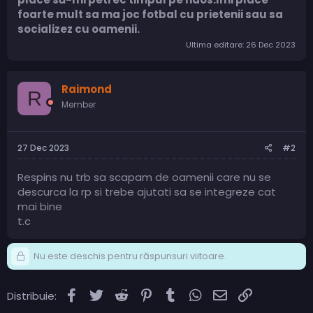
foarte mult sa ma joc fotbal cu prietenii sau sa
socializez cu oamenii.
Ultima editare:
26 Dec 2023
Raimond
R
Member
27 Dec 2023
#2
Respins nu trb sa scapam de oamenii care nu se
descurca la rp si trebe ajutati sa se integreze cat
mai bine
t.c
Nu este deschis pentru răspunsuri viitoare.
Facebook
Twitter
Reddit
Pinterest
Tumblr
WhatsApp
Email
Link
Distribuie: