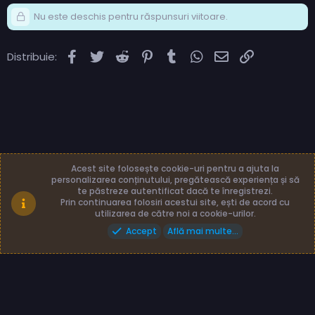
Nu este deschis pentru răspunsuri viitoare.
Facebook
Twitter
Reddit
Pinterest
Tumblr
WhatsApp
Email
Link
Distribuie:
Acest site folosește cookie-uri pentru a ajuta la
personalizarea conținutului, pregătească experiența și să
te păstreze autentificat dacă te înregistrezi.
Română (RO)
Termeni și reguli
Prin continuarea folosiri acestui site, ești de acord cu
Politică de confidențialitate
Ajutor
Acasă
utilizarea de către noi a cookie-urilor.
Accept
Află mai multe...
Made with
by: TLB3035