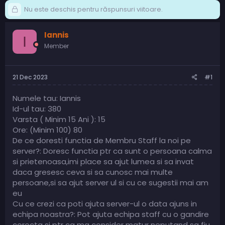
Nu este deschis pentru răspunsuri viitoare.
Iannis
I
Member
21 Dec 2023
#1
Numele tau: Iannis
Id-ul tau: 380
Varsta ( Minim 15 Ani ): 15
Ore: (Minim 100) 80
De ce doresti functia de Membru Staff la noi pe
server?: Doresc functia ptr ca sunt o persoana calma
si prietenoasa,imi place sa ajut lumea si sa invat
daca gresesc ceva si sa cunosc mai multe
persoane,si sa ajut server ul si cu ce sugestii mai am
eu
Cu ce crezi ca poti ajuta server-ul o data ajuns in
echipa noastra?: Pot ajuta echipa staff cu o gandire
corecta si ptr ca ma consider matur neputand sa fiu