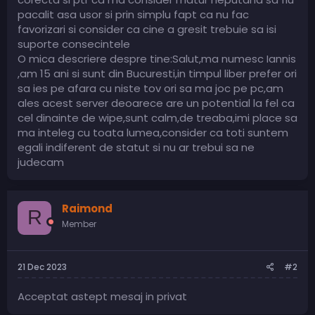
pacalit asa usor si prin simplu fapt ca nu fac
favorizari si consider ca cine a gresit trebuie sa isi
suporte consecintele
O mica descriere despre tine:Salut,ma numesc Iannis
,am 15 ani si sunt din Bucuresti,in timpul liber prefer ori
sa ies pe afara cu niste tov ori sa ma joc pe pc,am
ales acest server deoarece are un potential la fel ca
cel dinainte de wipe,sunt calm,de treaba,imi place sa
ma inteleg cu toata lumea,consider ca toti suntem
egali indiferent de statut si nu ar trebui sa ne
judecam
Raimond
R
Member
21 Dec 2023
#2
Acceptat astept mesaj in privat