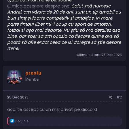
O mica descriere despre tine:
Salut, mă numesc
Andrei, am vârsta de 20 de ani, sunt un tip amabil cu
bun simț și foarte competitiv și ambițios. În mare
parte timpul liber mi-l ocup cu sport de amatori,
fotbal și așa mai departe. Nu știu să mă detaliez așa
bine, dar sper să am ocazia ca fiecare dintre dvs să
poată să afle exact ceea ce își dorește să știe despre
mine.
Ultima editare:
25 Dec 2023
preotu
Member
25 Dec 2023
#2
acc. te astept cu un msj privat pe discord
R
r o y c e
e