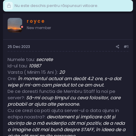
Nu este deschis pentru răspunsuri viitoare.
r o y c e
New member
25 Dec 2023
#1
Numele tau:
secrete
Id-ul tau:
10987
Varsta ( Minim 15 Ani ):
20
Ore:
În momentul actual am decât 4.2 ore, s-a dat
wipe și mi-am cam pierdut tot ce am avut.
De ce doresti functia de Membru Staff la noi pe
server?:
Să-mi ocup timpul cu ceva folositor, care
probabil ar ajuta alte persoane.
Cu ce crezi ca poti ajuta server-ul o data ajuns in
echipa noastra?:
devotament și implicare cât și
dorința de a mă evidenția cât mai pozitiv, de a reda
o imagine cât mai bună despre STAFF, în ideea de a
ajuta cât mai multe persoane.