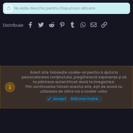
a
c
Nu este deschis pentru răspunsuri viitoare.
ț
i
i
Facebook
Twitter
Reddit
Pinterest
Tumblr
WhatsApp
Email
Link
Distribuie:
:
Acest site folosește cookie-uri pentru a ajuta la
personalizarea conținutului, pregătească experiența și să
te păstreze autentificat dacă te înregistrezi.
Română (RO)
Termeni și reguli
Prin continuarea folosiri acestui site, ești de acord cu
Politică de confidențialitate
Ajutor
Acasă
utilizarea de către noi a cookie-urilor.
Accept
Află mai multe...
Made with
by: TLB3035