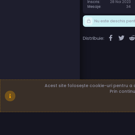
Înscris
28 Noi 2023
Mesaje
34
Nu este deschis pentr
Faceboo
Twit
Distribuie:
Acest site folosește cookie-uri pentru a a
Prin continu
Română (RO)
Term