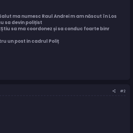
:Salut ma numesc Raul Andrei m am născut în Los
u sa devin polițist
ie:Știu sa ma coordonez și sa conduc foarte binr
u un post in cadrul Poliț
#2