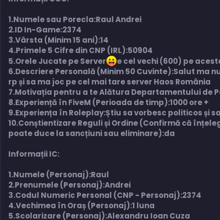
1.Numele sau Porecla:Raul Andrei
2.ID In-Game:2374
3.Vârsta (Minim 15 ani):14
4.Primele 5 Cifre din CNP (IRL):50904
5.Orele Jucate pe Server
e cel vechi (600) pe acest
6.Descriere Personală (Minim 50 Cuvinte):Salut ma nu
rp și sa ma joc pe cel mai tare server Haos România
7.Motivația pentru a te Alătura Departamentului de Po
8.Experiență în FiveM (Perioada de timp):1000 ore +
9.Experiența în Roleplay:Știu sa vorbesc politicos și s
10.Conștientizare Reguli și Ordine (Confirmă că înțele
poate duce la sancțiuni sau eliminare):da
Informații IC:
1.Numele (Personaj):Raul
2.Prenumele (Personaj):Andrei
3.Codul Numeric Personal (CNP - Personaj):2374
4.Vechimea în Oraș (Personaj):1 luna
5.Scolarizare (Personaj):Alexandru Ioan Cuza