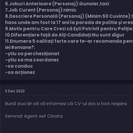
6.Joburi Anterioare (Personaj):Gunoier,taxi
7.Job Curent (Personaj):nimic
8.Descriere Personală (Personaj) (Minim 50 Cuvinte)
haos unde am fost la 17 ani la parada de politie și vrea
9.Motiv pentru Care Crezi că Ești Potrivit pentru Poliț
10.Diferențiere față de Alți Candidați:Nu sunt digur
11.Enumera 5 calitați forte care te-ar recomanda pentr
iei Romane?:
-știu sa percheziționat
-știu sa ma coordonez
-sa conduc
-sa acționez
3 Dec 2023
Bună ziua țin să vă informez că CV-ul dvs a fost respins
Semnat Agent sef CIoata