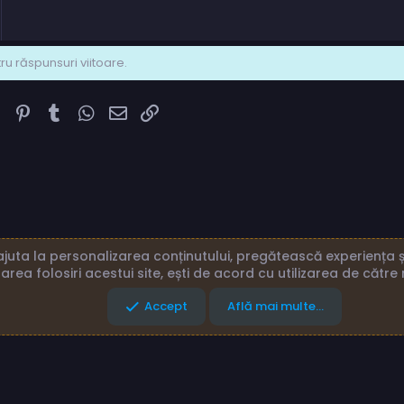
u răspunsuri viitoare.
k
ter
Reddit
Pinterest
Tumblr
WhatsApp
Email
Link
juta la personalizarea conținutului, pregătească experiența și
area folosiri acestui site, ești de acord cu utilizarea de către 
eni și reguli
Politică de confidențialitate
Ajutor
Acasă
Accept
Află mai multe...