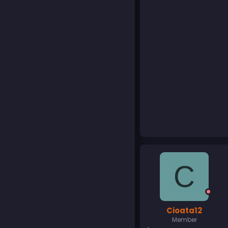
C
Cioata12
Member