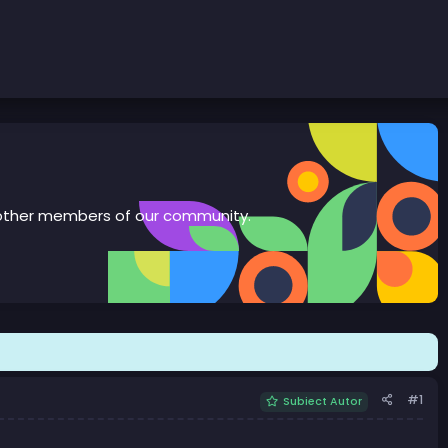
th other members of our community.
#1
Subiect Autor