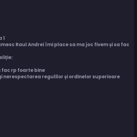
a 1
mesc Raul Andrei îmi place sa ma joc fivem și sa fac
liție:
a fac rp foarte bine
gi nerespectarea regulilor și ordinelor superioare