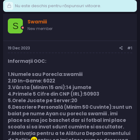
Nu este deschis pentru răspunsuri viitoare.
Swamiii
S
New member
19 Dec 2023
#1
Informații OOC:
1.Numele sau Porecla:swamiii
2.ID In-Game: 6022
3.Vârsta (Minim 15 ani):14 jumate
4.Primele 5 Cifre din CNP (IRL):50903
5.Orele Jucate pe Server:20
6.Descriere Personală (Minim 50 Cuvinte):sunt un
baiat pe nume Ayan cu porecla swamiii . imi
place sa ma joc baschet dar si fotbal imi place
scoala si sa invat sdunt cuminte si ascultator.
7.Motivația pentru a te Alătura Departamentului