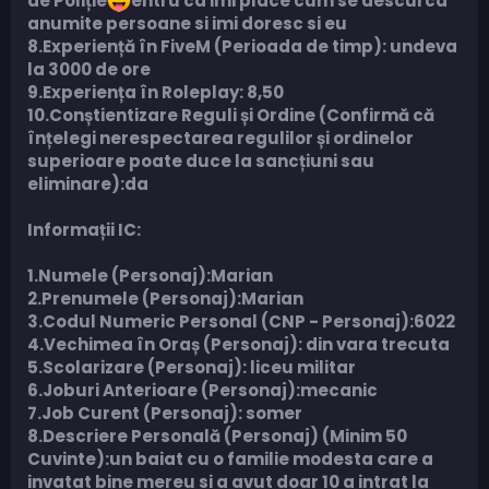
de Poliție
entru ca imi place cum se descurca
anumite persoane si imi doresc si eu
8.Experiență în FiveM (Perioada de timp): undeva
la 3000 de ore
9.Experiența în Roleplay: 8,50
10.Conștientizare Reguli și Ordine (Confirmă că
înțelegi nerespectarea regulilor și ordinelor
superioare poate duce la sancțiuni sau
eliminare):da
Informații IC:
1.Numele (Personaj):Marian
2.Prenumele (Personaj):Marian
3.Codul Numeric Personal (CNP - Personaj):6022
4.Vechimea în Oraș (Personaj): din vara trecuta
5.Scolarizare (Personaj): liceu militar
6.Joburi Anterioare (Personaj):mecanic
7.Job Curent (Personaj): somer
8.Descriere Personală (Personaj) (Minim 50
Cuvinte):un baiat cu o familie modesta care a
invatat bine mereu si a avut doar 10 a intrat la