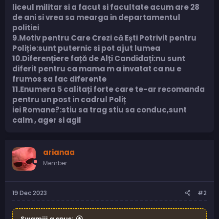
liceul militar si a facut si facultate acum are 28
de ani si vrea sa mearga in departamentul
politiei
9.Motiv pentru Care Crezi că Ești Potrivit pentru
Poliție:sunt puternic si pot ajut lumea
10.Diferențiere față de Alți Candidați:nu sunt
diferit pentru ca mama m a invatat ca nu e
frumos sa fac diferente
11.Enumera 5 calitați forte care te-ar recomanda
pentru un post in cadrul Poliț
iei Romane?:stiu sa trag
stiu sa conduc,sunt
calm , ager si agil
arianaa
Member
19 Dec 2023
#2
Swamiii a spus: