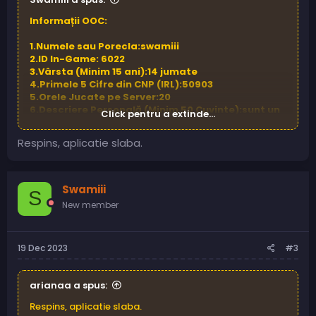
Informații OOC:
1.Numele sau Porecla:swamiii
2.ID In-Game: 6022
3.Vârsta (Minim 15 ani):14 jumate
4.Primele 5 Cifre din CNP (IRL):50903
5.Orele Jucate pe Server:20
6.Descriere Personală (Minim 50 Cuvinte):sunt un
Click pentru a extinde...
baiat pe nume Ayan cu porecla swamiii . imi place
sa ma joc baschet dar si fotbal imi place scoala
Respins, aplicatie slaba.
si sa invat sdunt cuminte si ascultator.
7.Motivația pentru a te Alătura Departamentului
de Poliție
entru ca imi place cum se descurca
Swamiii
anumite persoane si imi doresc si eu
S
8.Experiență în FiveM (Perioada de timp): undeva
New member
la 3000 de ore
9.Experiența în Roleplay: 8,50
10.Conștientizare Reguli și Ordine (Confirmă că
19 Dec 2023
#3
înțelegi nerespectarea regulilor și ordinelor
superioare poate duce la sancțiuni sau
eliminare):da
arianaa a spus:
Informații IC:
Respins, aplicatie slaba.