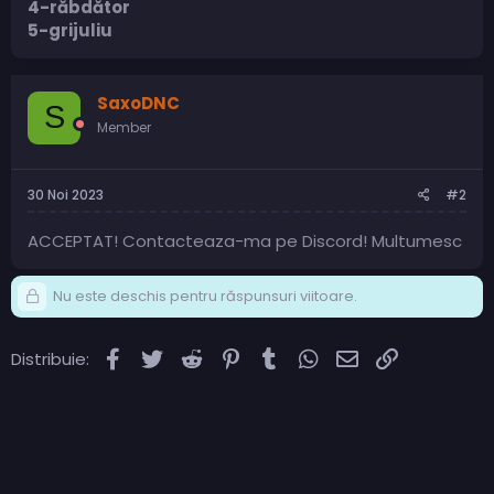
4-răbdător
5-grijuliu
SaxoDNC
S
Member
30 Noi 2023
#2
ACCEPTAT! Contacteaza-ma pe Discord! Multumesc
Nu este deschis pentru răspunsuri viitoare.
Facebook
Twitter
Reddit
Pinterest
Tumblr
WhatsApp
Email
Link
Distribuie: