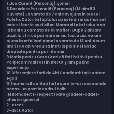
7.Job Curent (Personaj): șomer
8.Descriere Personală (Personaj) (Minim 50
Cuvinte):La varsta de 7 ani am ajuns in orasul
Paleto. Datorita faptului ca este un oras maricel
este si foarte costisitor. Mama si tata trebuia sa
ia bani cu camata de la mafioti. Dupa 2 ani am
auzit la stiri ca parintii mei au fost ucisi, eu am
ajuns la orfelinat pana la varsta de 18 ani. Acum
am 31 de ani vreau sa intru in politie si sa fac
dreptate pentru parintii mei
9.Motiv pentru Care Crezi că Ești Potrivit pentru
Poliție: am mai fost in trecut și am putina
experiența
10.Diferențiere față de Alți Candidați: toți suntem
egali
11.Enumera 5 calitați forte care te-ar recomanda
pentru un post in cadrul Poliț
iei Romane?: 1-respect toate gradele-cadet-
chestor general
2- atent
3-ascultător