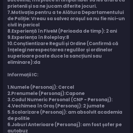
prietenii și sa ne jucam diferite jocuri.
7.Motivația pentru a te Alătura Departamentului
de Poliție: Vreau sa salvez orașul sa nu fie nici-un
civil in pericol
8.Experiență în FiveM (Perioada de timp): 2 ani
9.Experiența în Roleplay:8
10.Conștientizare Reguli și Ordine (Confirmă că
înțelegi nerespectarea regulilor și ordinelor
superioare poate duce la sancțiuni sau
eliminare):da
Informații IC:
1.Numele (Personaj): Cercel
2.Prenumele (Personaj):Capone
3.Codul Numeric Personal (CNP - Personaj):
4.Vechimea în Oraș (Personaj): 2 jumate
5.Scolarizare (Personaj): am absolvit academia
de politie
6.Joburi Anterioare (Personaj): am fost șofer pe
autobuz