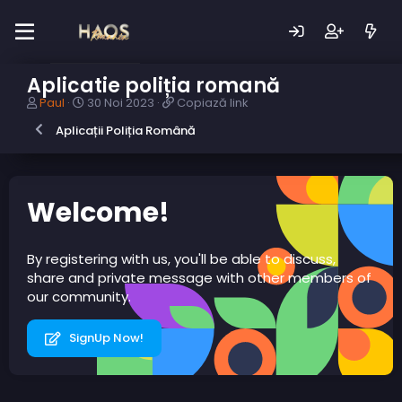
Aplicatie poliția romană
A
D
C
Paul
30 Noi 2023
Copiază link
u
a
o
Aplicații Poliția Română
t
t
p
o
ă
i
r
c
a
s
r
z
u
e
ă
Welcome!
b
a
l
i
r
i
e
e
n
By registering with us, you'll be able to discuss,
c
k
share and private message with other members of
t
our community.
SignUp Now!