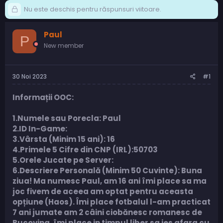
Nu este deschis pentru răspunsuri viitoare.
Paul
P
New member
30 Noi 2023
#1
Informații OOC:
1.Numele sau Porecla: Paul
2.ID In-Game:
3.Vârsta (Minim 15 ani): 16
4.Primele 5 Cifre din CNP (IRL):50703
5.Orele Jucate pe Server:
6.Descriere Personală (Minim 50 Cuvinte): Buna
ziua! Ma numesc Paul, am 16 ani îmi place sa ma
joc fivem de aceea am optat pentru aceasta
opțiune (Haos). Îmi place fotbalul l-am practicat
7 ani jumate am 2 câini ciobănesc romanesc de
Bucovina, îmi place in timpul liber sa ies afara cu