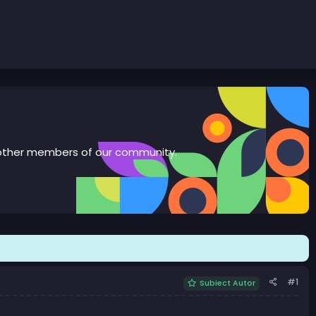
th other members of our community.
#1
Subiect Autor