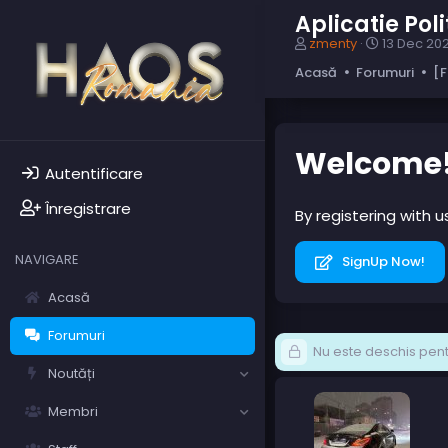
Aplicatie Po
A
D
zmenty
13 Dec 20
u
a
Acasă
Forumuri
[F
t
t
o
ă
r
c
s
r
u
e
Welcome
b
a
Autentificare
i
r
e
e
Înregistrare
By registering with 
c
t
NAVIGARE
SignUp Now!
Acasă
Forumuri
Nu este deschis pentr
Noutăți
Membri