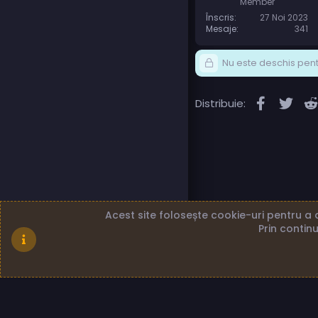
Member
Înscris
27 Noi 2023
Mesaje
341
Nu este deschis pentr
Faceboo
Twit
Distribuie:
Acest site folosește cookie-uri pentru a a
Prin continu
Română (RO)
Term