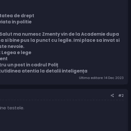
ltatea de drept
iata in politie
): Salut ma numesc Zmenty vin de la Academie dupa
 si bine pus la punct cu legile. Imi place sa invat si
ste nevoie.
e: Legea e lege
tent
u un post in cadrul Poliț
idinea atentia la detalii inteligența
Ultima editare:
14 Dec 2023
#2
ne testele.