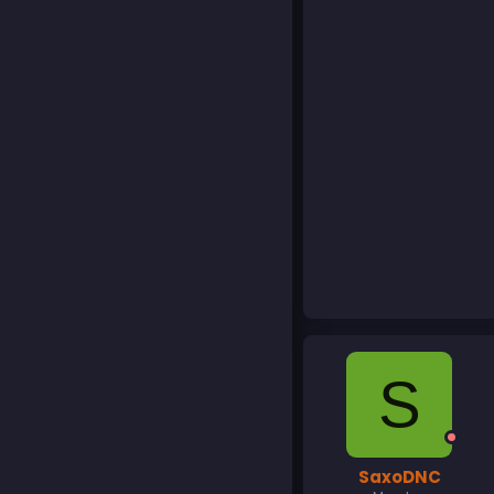
S
SaxoDNC