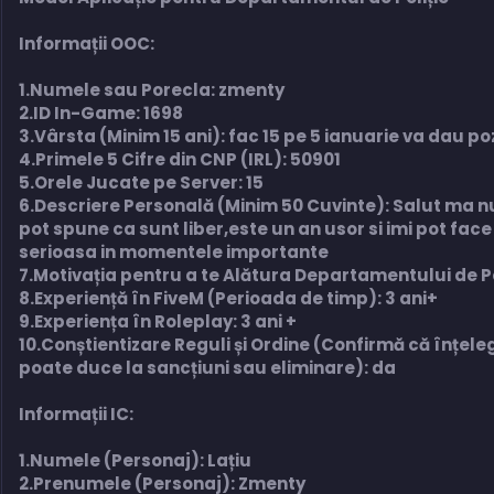
Informații OOC:
1.Numele sau Porecla: zmenty
2.ID In-Game: 1698
3.Vârsta (Minim 15 ani): fac 15 pe 5 ianuarie va dau p
4.Primele 5 Cifre din CNP (IRL): 50901
5.Orele Jucate pe Server: 15
6.Descriere Personală (Minim 50 Cuvinte): Salut ma num
pot spune ca sunt liber,este un an usor si imi pot fa
serioasa in momentele importante
7.Motivația pentru a te Alătura Departamentului de Poli
8.Experiență în FiveM (Perioada de timp): 3 ani+
9.Experiența în Roleplay: 3 ani +
10.Conștientizare Reguli și Ordine (Confirmă că înțele
poate duce la sancțiuni sau eliminare): da
Informații IC:
1.Numele (Personaj): Lațiu
2.Prenumele (Personaj): Zmenty