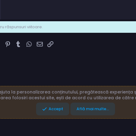
u răspunsuri viitoare.
k
ter
Reddit
Pinterest
Tumblr
WhatsApp
Email
Link
juta la personalizarea conținutului, pregătească experiența și
area folosiri acestui site, ești de acord cu utilizarea de către 
eni și reguli
Politică de confidențialitate
Ajutor
Acasă
Accept
Află mai multe...