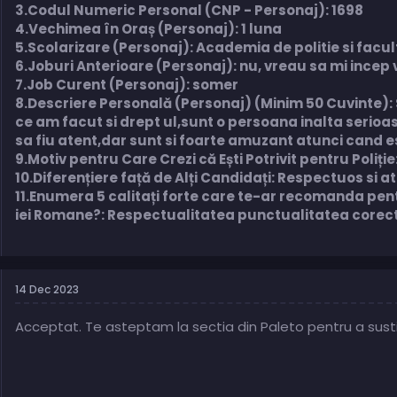
3.Codul Numeric Personal (CNP - Personaj): 1698
4.Vechimea în Oraș (Personaj): 1 luna
5.Scolarizare (Personaj): Academia de politie si facu
6.Joburi Anterioare (Personaj): nu, vreau sa mi incep v
7.Job Curent (Personaj): somer
8.Descriere Personală (Personaj) (Minim 50 Cuvinte
ce am facut si drept ul,sunt o persoana inalta serioasa
sa fiu atent,dar sunt si foarte amuzant atunci cand e
9.Motiv pentru Care Crezi că Ești Potrivit pentru Poliți
10.Diferențiere față de Alți Candidați: Respectuos si a
11.Enumera 5 calitați forte care te-ar recomanda pentr
iei Romane?: Respectualitatea punctualitatea corectut
14 Dec 2023
Acceptat. Te asteptam la sectia din Paleto pentru a susti