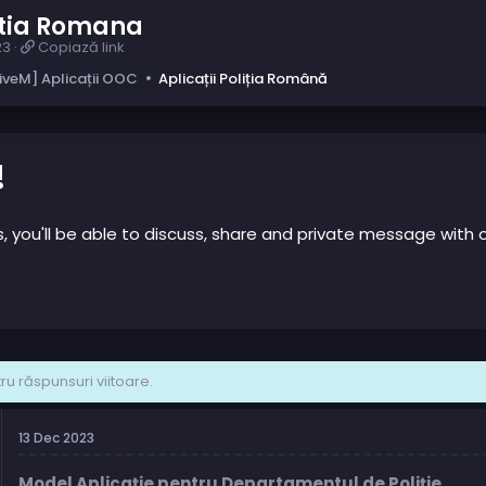
litia Romana
C
23
Copiază link
o
iveM] Aplicații OOC
Aplicații Poliția Română
p
i
a
z
ă
!
l
i
n
us, you'll be able to discuss, share and private message wi
k
u răspunsuri viitoare.
13 Dec 2023
Model Aplicație pentru Departamentul de Poliție