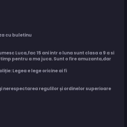
oza cu buletinu
esc Luca,fac 15 ani intr o luna sunt clasa a 9 a si
ce timp pentru a ma juca. Sunt o fire amuzanta,dar
ție: Legea e lege oricine ai fi
gi nerespectarea regulilor și ordinelor superioare