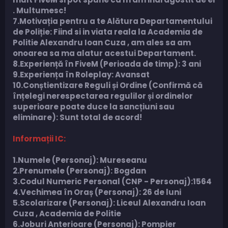
. Multumesc!
7.Motivația pentru a te Alătura Departamentului
de Poliție: Fiind si in viata reala la Academia de
Politie Alexandru Ioan Cuza , am ales sa am
onoarea sa ma alatur acestui Departament.
8.Experiență în FiveM (Perioada de timp): 3 ani
9.Experiența în Roleplay: Avansat
10.Conștientizare Reguli și Ordine (Confirmă că
înțelegi nerespectarea regulilor și ordinelor
superioare poate duce la sancțiuni sau
eliminare): Sunt total de acord!
Informații IC:
1.Numele (Personaj): Mureseanu
2.Prenumele (Personaj): Bogdan
3.Codul Numeric Personal (CNP - Personaj):1564
4.Vechimea în Oraș (Personaj): 26 de luni
5.Scolarizare (Personaj): Liceul Alexandru Ioan
Cuza , Academia de Politie
6.Joburi Anterioare (Personaj): Pompier