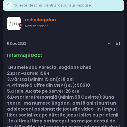
Nu este deschis pentru răspunsuri viitoare.
mihaibogdan
New member
5 Dec 2023
#1
Informații OOC:
1.Numele sau Porecla: Bogdan Fahed
2.ID In-Game: 1564
3.Vârsta (Minim 15 ani): 18 ani
4.Primele 5 Cifre din CNP (IRL): 50510
5.Orele Jucate pe Server: 26 ore
6.Descriere Personală (Minim 50 Cuvinte):Buna
seara , ma numesc Bogdan , am 18 ani si sunt un
adolescent pasionat de jocurile video . In timpul
liber socializez pe diferite jocuri si ies cu prietenii
. In ultimul timp am inceput sa ma joc destul de
mult FiveM si pot spune ca m am indragostit de el