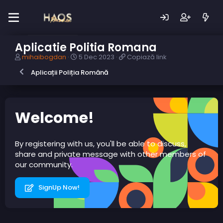
Aplicatie Politia Romana
A
D
C
mihaibogdan
5 Dec 2023
Copiază link
u
a
o
Aplicații Poliția Română
t
t
p
o
ă
i
r
c
a
s
r
z
u
e
ă
Welcome!
b
a
l
i
r
i
e
e
n
By registering with us, you'll be able to discuss,
c
k
share and private message with other members of
t
our community.
SignUp Now!