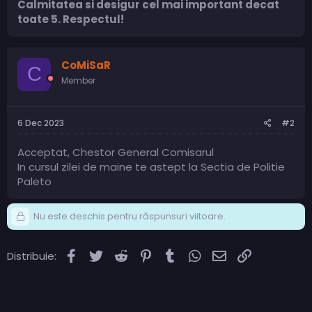
Calmitatea si desigur cel mai important decat
toate 5. Respectul!
CoMiSaR
C
Member
6 Dec 2023
#2
Acceptat, Chestor General Comisarul
In cursul zilei de maine te astept la Sectia de Politie
Paleto
Nu este deschis pentru răspunsuri viitoare.
Facebook
Twitter
Reddit
Pinterest
Tumblr
WhatsApp
Email
Link
Distribuie: