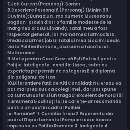
7.Job Curent (Personaj): Somer
8.Descriere Personală (Personaj) (Minim 50
Cuvinte): Buna ziua , ma numesc Mureseanu
Bogdan , provin dintr o familie modeste de la
marginea orasului Sandy. Tatal meu a fost
inspector general , iar mama mea farmacista ,
vreau sa urmez job ul tatalui meu si sa imi dedic
viata Politiei Romane , asa cum a facut si el .
Multumesc!
9.Motiv pentru Care Crezi că Ești Potrivit pentru
Poliție: Inteligenta , conditie fizica , sofer cu
experieta pe permis de categoria B si diploma
din poligonul de tras .
10.Diferențiere față de Alți Candidați: Nu vreau sa
par mai prea sus ca colegii mei , dar pot spune
ca sunt un sofer si un tragaci excelent de nota 10!
11.Enumera 5 calitați forte care te-ar recomanda
pentru un post in cadrul Poliției
iei Romane?: 1. Conditia fizica 2.Experienta din
cadrul Departamentul Pompieri care lucrau
impreuna cu Politia Romana 3. Ineligenta 4.