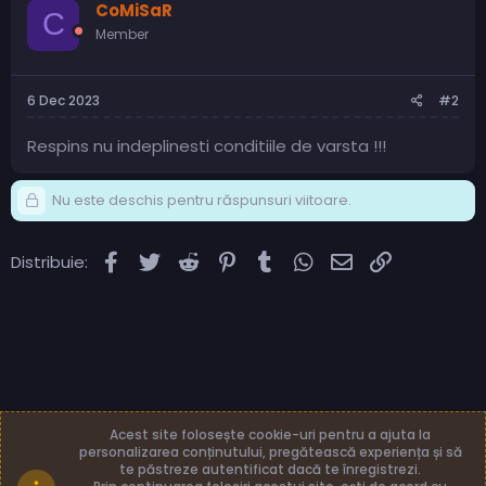
CoMiSaR
C
Member
6 Dec 2023
#2
Respins nu indeplinesti conditiile de varsta !!!
Nu este deschis pentru răspunsuri viitoare.
Facebook
Twitter
Reddit
Pinterest
Tumblr
WhatsApp
Email
Link
Distribuie:
Acest site folosește cookie-uri pentru a ajuta la
personalizarea conținutului, pregătească experiența și să
te păstreze autentificat dacă te înregistrezi.
Română (RO)
Termeni și reguli