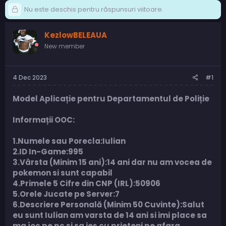
Nu este deschis pentru răspunsuri viitoare.
KezlowBELEAUA
New member
4 Dec 2023
#1
Model Aplicație pentru Departamentul de Poliție
Informații OOC:
1.Numele sau Porecla:Iulian
2.ID In-Game:995
3.Vârsta (Minim 15 ani):14 ani dar nu am vocea de
pokemon si sunt capabil
4.Primele 5 Cifre din CNP (IRL):50906
5.Orele Jucate pe Server:7
6.Descriere Personală (Minim 50 Cuvinte):Salut
eu sunt Iulian am varsta de 14 ani si imi place sa
ma joc pe pc si sa ies cu prieteni pe afara.