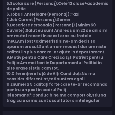
5.Scolarizare (Personaj):Cele 12 clase+academia
de politie
6.Joburi Anterioare (Personaj):Taxi
7.Job Curent (Personaj):Somer
8.Descriere Personală (Personaj) (Minim 50
Cuvinte):Salut eu sunt Andreas am 22 de ani si m
am mutat recent in acest oras cu fratele
meu.Am fost taximetristi si ne-am decis sa
aparam orasul.Sunt un om modest dar am niste
calitati in plus care m-ar ajuta in departament.
9.Motiv pentru Care Crezi că Ești Potrivit pentru
Poliție:Am mai fost in Departamentul Politiei in
alte orase si stiu cam tot.
10.Diferențiere față de Alți Candidați:Nu ma
consider diferentiat,toti suntem egali.
11.Enumera 5 calitați forte care te-ar recomanda
pentru un post in cadrul Poliț
iei Romane?:Conduc bine,ma comport ok,stiu sa
trag cu o arma,sunt ascultator si intelegator