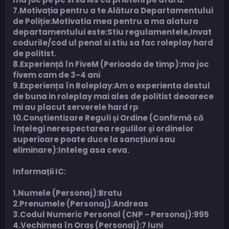
7.Motivația pentru a te Alătura Departamentului
de Poliție:Motivatia mea pentru a ma alatura
departamentului este:Stiu regulamentele,Invat
codurile/cod ul penal si stiu sa fac roleplay hard
de politist.
8.Experiență în FiveM (Perioada de timp):ma joc
fivem cam de 3-4 ani
9.Experiența în Roleplay:Am o experienta destul
de buna in roleplay mai ales de politist deoarece
mi au placut serverele hard rp
10.Conștientizare Reguli și Ordine (Confirmă că
înțelegi nerespectarea regulilor și ordinelor
superioare poate duce la sancțiuni sau
eliminare):Inteleg asa ceva.
Informații IC:
1.Numele (Personaj):Bratu
2.Prenumele (Personaj):Andreas
3.Codul Numeric Personal (CNP - Personaj):995
4.Vechimea în Oraș (Personaj):7 luni