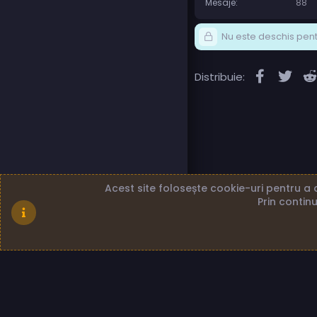
Mesaje
88
Nu este deschis pentr
Faceboo
Twit
Distribuie:
Acest site folosește cookie-uri pentru a a
Prin continu
Română (RO)
Term