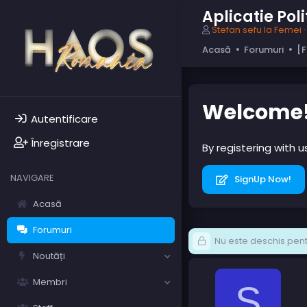
Aplicatie Po
A
Stefan sefu la Femei
u
Acasă
Forumuri
[F
t
o
r
s
u
Welcome
b
Autentificare
i
e
Înregistrare
By registering with 
c
t
NAVIGARE
SignUp Now!
Acasă
Forumuri
Nu este deschis pentr
Noutăți
Membri
S