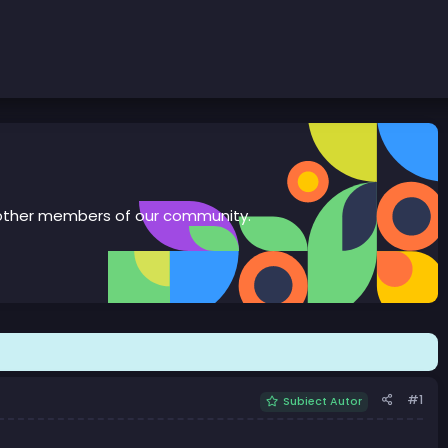
th other members of our community.
#1
Subiect Autor