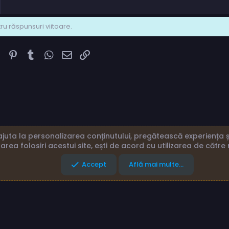
u răspunsuri viitoare.
k
ter
Reddit
Pinterest
Tumblr
WhatsApp
Email
Link
juta la personalizarea conținutului, pregătească experiența și
area folosiri acestui site, ești de acord cu utilizarea de către 
eni și reguli
Politică de confidențialitate
Ajutor
Acasă
Accept
Află mai multe...