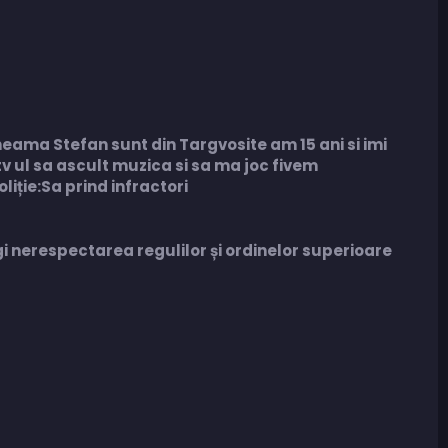
eama Stefan sunt din Targvosite am 15 ani si imi
v ul sa ascult muzica si sa ma joc fivem
iție:Sa prind infractori
gi nerespectarea regulilor și ordinelor superioare