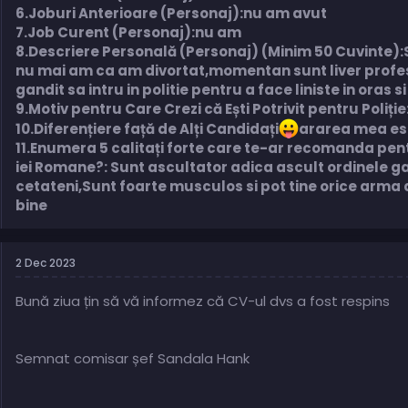
6.Joburi Anterioare (Personaj):nu am avut
7.Job Curent (Personaj):nu am
8.Descriere Personală (Personaj) (Minim 50 Cuvinte):Sa
nu mai am ca am divortat,momentan sunt liver profesion
gandit sa intru in politie pentru a face liniste in oras si
9.Motiv pentru Care Crezi că Ești Potrivit pentru Poliție
10.Diferențiere față de Alți Candidați
ararea mea est
11.Enumera 5 calitați forte care te-ar recomanda pentr
iei Romane?: Sunt ascultator adica ascult ordinele 
cetateni,Sunt foarte musculos si pot tine orice arma 
bine
2 Dec 2023
Bună ziua țin să vă informez că CV-ul dvs a fost respins
Semnat comisar șef Sandala Hank