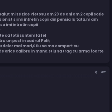
lut mi se zice Pletosu am 23 de ani am 2 copii sotie
ist si imi intretin copii din pensia lu tata,m am
 sa imi intretin copii
:
e ca totii suntem la fel
u un post in cadrul Poliț
gardelor mai mari,Stiu sa ma comport cu
de orice calibru in mana,stiu sa trag cu arma foarte
#2