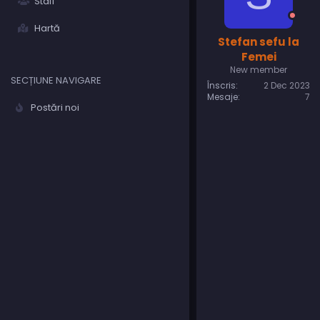
Staff
Hartă
Stefan sefu la
Femei
New member
SECȚIUNE NAVIGARE
Înscris
2 Dec 2023
Mesaje
7
Postări noi