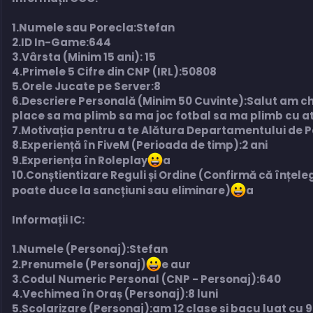
1.Numele sau Porecla:Stefan
2.ID In-Game:644
3.Vârsta (Minim 15 ani): 15
4.Primele 5 Cifre din CNP (IRL):50808
5.Orele Jucate pe Server:8
6.Descriere Personală (Minim 50 Cuvinte):Salut am ch
place sa ma plimb sa ma joc fotbal sa ma plimb cu at
7.Motivația pentru a te Alătura Departamentului de Pol
8.Experiență în FiveM (Perioada de timp):2 ani
9.Experiența în Roleplay
a
10.Conștientizare Reguli și Ordine (Confirmă că înțele
poate duce la sancțiuni sau eliminare)
a
Informații IC:
1.Numele (Personaj):Stefan
2.Prenumele (Personaj)
e aur
3.Codul Numeric Personal (CNP - Personaj):640
4.Vechimea în Oraș (Personaj):8 luni
5.Scolarizare (Personaj):am 12 clase si bacu luat cu 9