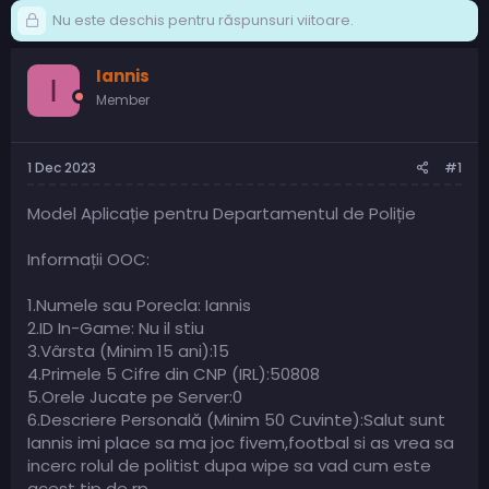
Nu este deschis pentru răspunsuri viitoare.
Iannis
I
Member
1 Dec 2023
#1
Model Aplicație pentru Departamentul de Poliție
Informații OOC:
1.Numele sau Porecla: Iannis
2.ID In-Game: Nu il stiu
3.Vârsta (Minim 15 ani):15
4.Primele 5 Cifre din CNP (IRL):50808
5.Orele Jucate pe Server:0
6.Descriere Personală (Minim 50 Cuvinte):Salut sunt
Iannis imi place sa ma joc fivem,footbal si as vrea sa
incerc rolul de politist dupa wipe sa vad cum este
acest tip de rp