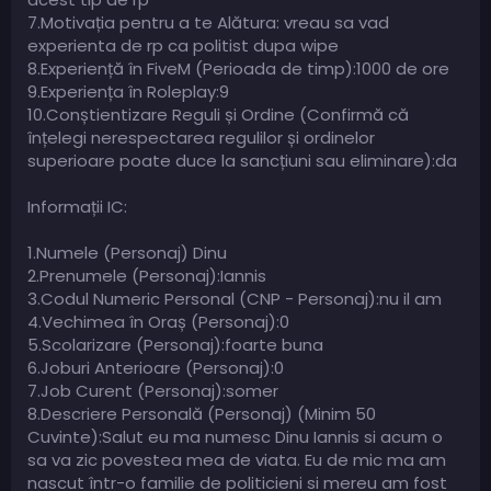
7.Motivația pentru a te Alătura: vreau sa vad
experienta de rp ca politist dupa wipe
8.Experiență în FiveM (Perioada de timp):1000 de ore
9.Experiența în Roleplay:9
10.Conștientizare Reguli și Ordine (Confirmă că
înțelegi nerespectarea regulilor și ordinelor
superioare poate duce la sancțiuni sau eliminare):da
Informații IC:
1.Numele (Personaj) Dinu
2.Prenumele (Personaj):Iannis
3.Codul Numeric Personal (CNP - Personaj):nu il am
4.Vechimea în Oraș (Personaj):0
5.Scolarizare (Personaj):foarte buna
6.Joburi Anterioare (Personaj):0
7.Job Curent (Personaj):somer
8.Descriere Personală (Personaj) (Minim 50
Cuvinte):Salut eu ma numesc Dinu Iannis si acum o
sa va zic povestea mea de viata. Eu de mic ma am
nascut într-o familie de politicieni si mereu am fost