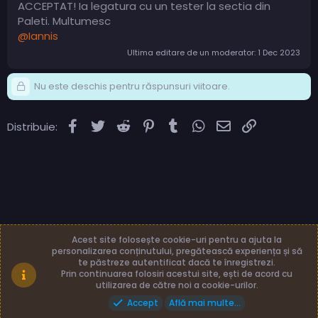
ACCEPTAT! Ia legatura cu un tester la sectia din
Paleti. Multumesc
@Iannis
Ultima editare de un moderator:
1 Dec 2023
Nu este deschis pentru răspunsuri viitoare.
Facebook
Twitter
Reddit
Pinterest
Tumblr
WhatsApp
Email
Link
Distribuie:
Acest site folosește cookie-uri pentru a ajuta la
personalizarea conținutului, pregătească experiența și să
te păstreze autentificat dacă te înregistrezi.
Română (RO)
Termeni și reguli
Prin continuarea folosiri acestui site, ești de acord cu
Politică de confidențialitate
Ajutor
Acasă
utilizarea de către noi a cookie-urilor.
Accept
Află mai multe...
Made with
by: TLB3035