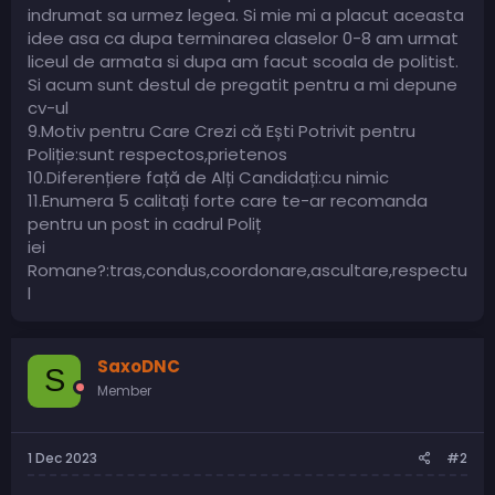
indrumat sa urmez legea. Si mie mi a placut aceasta
idee asa ca dupa terminarea claselor 0-8 am urmat
liceul de armata si dupa am facut scoala de politist.
Si acum sunt destul de pregatit pentru a mi depune
cv-ul
9.Motiv pentru Care Crezi că Ești Potrivit pentru
Poliție:sunt respectos,prietenos
10.Diferențiere față de Alți Candidați:cu nimic
11.Enumera 5 calitați forte care te-ar recomanda
pentru un post in cadrul Poliț
iei
Romane?:tras,condus,coordonare,ascultare,respectu
l
SaxoDNC
S
Member
1 Dec 2023
#2