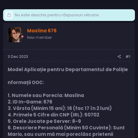
Nu este deschis pentru răspunsuri viitoare.
Maslina 676
New member
3 Dec 2023
#1
Model Aplicație pentru Departamentul de Poliție
nformații OOC:
1. Numele sau Porecla: Maslina
2. ID In-Game: 676
3. Vârsta (Minim 15 ani): 16 (fac 17 în 2 luni)
4. Primele 5 Cifre din CNP (IRL): 50702
5. Orele Jucate pe Server: 8-9
6. Descriere Personală (Minim 50 Cuvinte): Sunt
Mario, sau cum mă mai poreclăsc prietenii