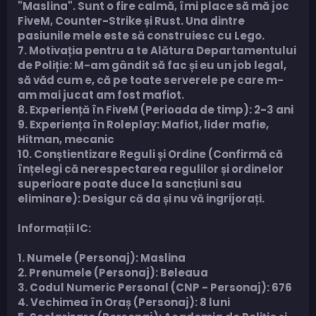
"Maslina". Sunt o fire calmă, îmi place să mă joc
FiveM, Counter-Strike și Rust. Una dintre
pasiunile mele este să construiesc cu Lego.
7. Motivația pentru a te Alătura Departamentului
de Poliție: M-am gândit să fac și eu un job legal,
să văd cum e, că pe toate serverele pe care m-
am mai jucat am fost mafiot.
8. Experiență în FiveM (Perioada de timp): 2-3 ani
9. Experiența în Roleplay: Mafiot, lider mafie,
Hitman, mecanic
10. Conștientizare Reguli și Ordine (Confirmă că
înțelegi că nerespectarea regulilor și ordinelor
superioare poate duce la sancțiuni sau
eliminare): Desigur că da și nu vă ingrijorați.
Informații IC:
1. Numele (Personaj): Maslina
2. Prenumele (Personaj): Beleaua
3. Codul Numeric Personal (CNP - Personaj): 676
4. Vechimea în Oraș (Personaj): 8 luni