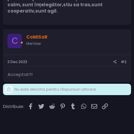
calm, sunt înțelegător,stiu sa tras,sunt
cooperativ,sunt agil.
CoMiSaR
C
Member
3 Dec 2023
#2
Acceptat!!!
Nu este deschis pentru răspunsuri viitoare.
Facebook
Twitter
Reddit
Pinterest
Tumblr
WhatsApp
Email
Link
Distribuie: