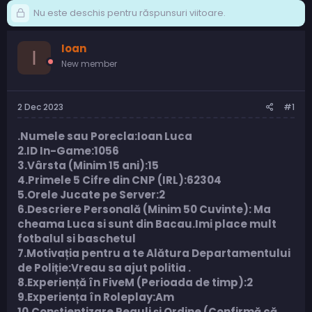
Nu este deschis pentru răspunsuri viitoare.
Ioan
I
New member
2 Dec 2023
#1
.Numele sau Porecla:Ioan Luca
2.ID In-Game:1056
3.Vârsta (Minim 15 ani):15
4.Primele 5 Cifre din CNP (IRL):
62304
5.Orele Jucate pe Server:2
6.Descriere Personală (Minim 50 Cuvinte): Ma
cheama Luca si sunt din Bacau.Imi place mult
fotbalul si baschetul
7.Motivația pentru a te Alătura Departamentului
de Poliție:Vreau sa ajut politia .
8.Experiență în FiveM (Perioada de timp):2
9.Experiența în Roleplay:Am
10.Conștientizare Reguli și Ordine (Confirmă că