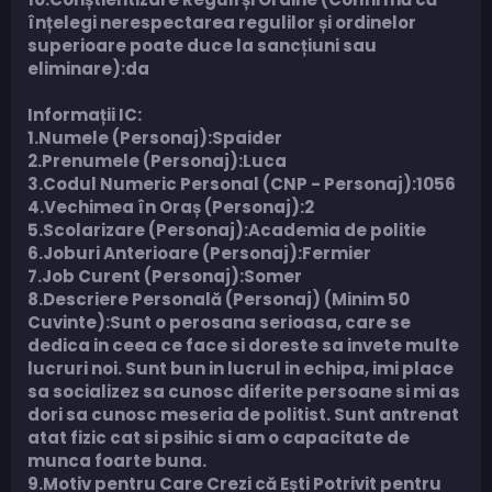
înțelegi nerespectarea regulilor și ordinelor
superioare poate duce la sancțiuni sau
eliminare):da
Informații IC:
1.Numele (Personaj):Spaider
2.Prenumele (Personaj):Luca
3.Codul Numeric Personal (CNP - Personaj):1056
4.Vechimea în Oraș (Personaj):2
5.Scolarizare (Personaj):Academia de politie
6.Joburi Anterioare (Personaj):Fermier
7.Job Curent (Personaj):Somer
8.Descriere Personală (Personaj) (Minim 50
Cuvinte):
Sunt o perosana serioasa, care se
dedica in ceea ce face si doreste sa invete multe
lucruri noi. Sunt bun in lucrul in echipa, imi place
sa socializez sa cunosc diferite persoane si mi as
dori sa cunosc meseria de politist. Sunt antrenat
atat fizic cat si psihic si am o capacitate de
munca foarte buna.
9.Motiv pentru Care Crezi că Ești Potrivit pentru