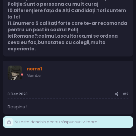
Poliție:Sunt o persoana cu mult curaj
10.Diferențiere față de Alți Candidați:Toti suntem
la fel
11.Enumera 5 calitați forte care te-ar recomanda
pentru un post in cadrul Poliț
iei Romane?:calmul,ascultarea,mi se ordona
ceva eu fac,bunatatea cu colegii,multa
experienta.
noms1
Member
3 Dec 2023
#2
Respins !
Nu este deschis pentru răspunsuri viitoare.