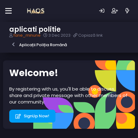
aplicati politie
A
D
C
fane_minune
3 Dec 2023
Copiază link
u
a
o
Aplicații Poliția Română
t
t
p
o
ă
i
r
c
a
s
r
z
u
e
ă
Welcome!
b
a
l
i
r
i
e
e
n
By registering with us, you'll be able to discuss,
c
k
share and private message with other members of
t
our community.
SignUp Now!