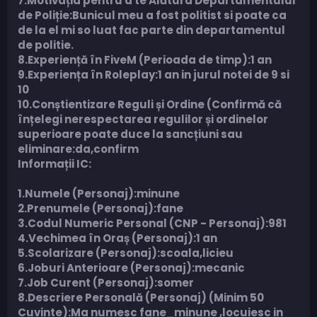
7.Motivația pentru a te Alătura Departamentului
de Poliție:Bunicul meu a fost politist si poate ca
de la el mi so luat fac parte din departamentul
de politie.
8.Experiență în FiveM (Perioada de timp):1 an
9.Experiența în Roleplay:1 an in jurul notei de 9 si
10
10.Conștientizare Reguli și Ordine (Confirmă că
înțelegi nerespectarea regulilor și ordinelor
superioare poate duce la sancțiuni sau
eliminare:da,confirm
Informații IC:
1.Numele (Personaj):minune
2.Prenumele (Personaj):fane
3.Codul Numeric Personal (CNP - Personaj):981
4.Vechimea în Oraș (Personaj):1 an
5.Scolarizare (Personaj):scoala,licieu
6.Joburi Anterioare (Personaj):mecanic
7.Job Curent (Personaj):somer
8.Descriere Personală (Personaj) (Minim 50
Cuvinte):Ma numesc fane_minune ,locuiesc in