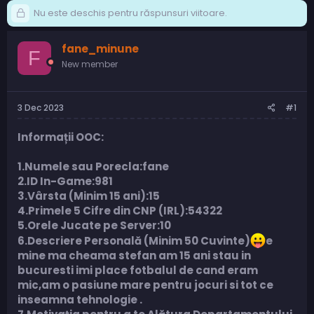
Nu este deschis pentru răspunsuri viitoare.
fane_minune
F
New member
3 Dec 2023
#1
Informații OOC:
1.Numele sau Porecla:fane
2.ID In-Game:981
3.Vârsta (Minim 15 ani):15
4.Primele 5 Cifre din CNP (IRL):54322
5.Orele Jucate pe Server:10
6.Descriere Personală (Minim 50 Cuvinte)
e
mine ma cheama stefan am 15 ani stau in
bucuresti imi place fotbalul de cand eram
mic,am o pasiune mare pentru jocuri si tot ce
inseamna tehnologie .