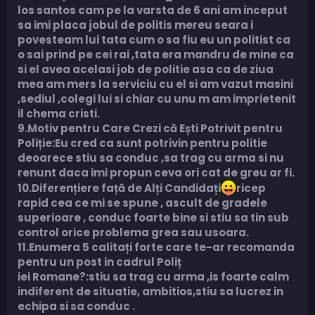
los santos cam pe la varsta de 6 ani am inceput
sa imi placa jobul de politis mereu seara i
povesteam lui tata cum o sa fiu eu un politist ca
o sai prind pe cei rai ,tata era mandru de mine ca
si el avea acelasi job de politie asa ca de ziua
mea am mers la serviciu cu el si am vazut masini
,sediul ,colegi lui si chiar cu unu m am imprietenit
il chema cristi.
9.Motiv pentru Care Crezi că Ești Potrivit pentru
Poliție:Eu cred ca sunt potrivin pentru politie
deoarece stiu sa conduc ,sa trag cu arma si nu
renunt daca imi propun ceva ori cat de greu ar fi.
10.Diferențiere față de Alți Candidați
ricep
rapid cea ce mi se spune , ascult de gradele
superioare , conduc foarte bine si stiu sa tin sub
control orice problema grea sau usoara.
11.Enumera 5 calitați forte care te-ar recomanda
pentru un post in cadrul Poliț
iei Romane?:stiu sa trag cu arma ,is foarte calm
indiferent de situatie, ambitios,stiu sa lucrez in
echipa si sa conduc .