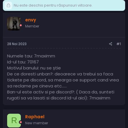
Nu este deschis pentru răspunsuri viitoare.
envy
Member
28 Noi 2023
#1
Numele tau: 7maximm
Id-ul tau: 70167
Motivul banului: nu se știe
De ce doresti unban?: deoarece va trebui sa faca
tickete pe discord, sa mearga oe support cand vrea
sa reclame pe cineva etc......
Ban-ul este activ si pe discord?: ( Daca da, sunteti
rugati sa va lasati si discord Id-ul aici): 7maximm
Raphael
R
New member