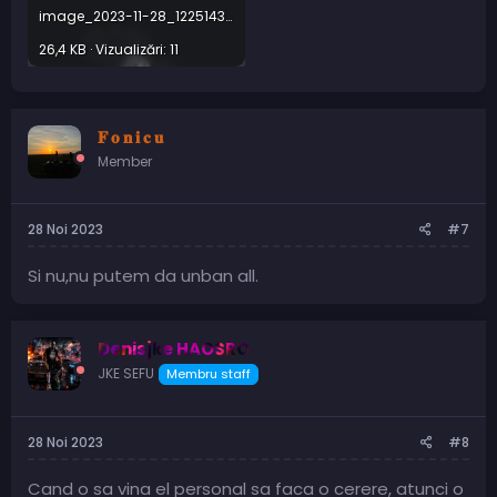
image_2023-11-28_122514375.png
26,4 KB · Vizualizări: 11
𝐅 𝐨 𝐧 𝐢 𝐜 𝐮
Member
28 Noi 2023
#7
Si nu,nu putem da unban all.
Denisjke HAOSRO
JKE SEFU
Membru staff
28 Noi 2023
#8
Cand o sa vina el personal sa faca o cerere, atunci o