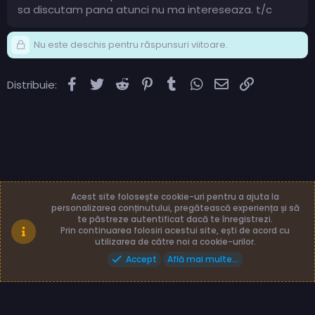
sa discutam pana atunci nu ma intereseaza. t/c
Nu este deschis pentru răspunsuri viitoare.
Facebook
Twitter
Reddit
Pinterest
Tumblr
WhatsApp
Email
Link
Distribuie:
Acest site folosește cookie-uri pentru a ajuta la
personalizarea conținutului, pregătească experiența și să
te păstreze autentificat dacă te înregistrezi.
Română (RO)
Termeni și reguli
Prin continuarea folosiri acestui site, ești de acord cu
Politică de confidențialitate
Ajutor
Acasă
utilizarea de către noi a cookie-urilor.
Accept
Află mai multe...
Made with
by: TLB3035