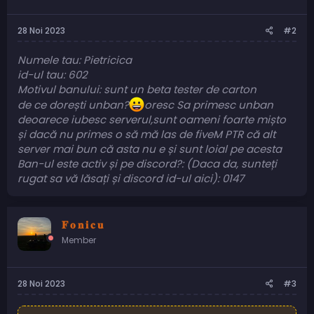
28 Noi 2023
#2
Numele tau: Pietricica
id-ul tau: 602
Motivul banului: sunt un beta tester de carton
de ce dorești unban?
oresc Sa primesc unban
deoarece iubesc serverul,sunt oameni foarte mișto
și dacă nu primes o să mă las de fiveM PTR că alt
server mai bun că asta nu e și sunt loial pe acesta
Ban-ul este activ și pe discord?: (Daca da, sunteți
rugat sa vă lăsați și discord id-ul aici): 0147
𝐅 𝐨 𝐧 𝐢 𝐜 𝐮
Member
28 Noi 2023
#3