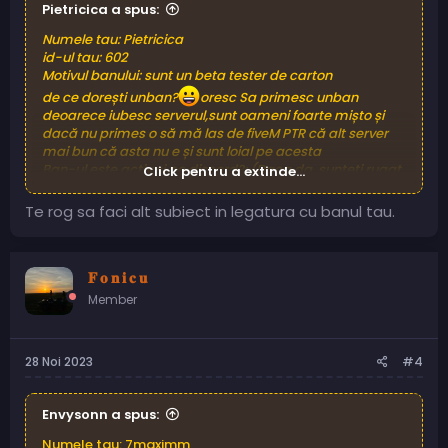
Pietricica a spus:
Numele tau: Pietricica
id-ul tau: 602
Motivul banului: sunt un beta tester de carton
de ce dorești unban?
oresc Sa primesc unban
deoarece iubesc serverul,sunt oameni foarte mișto și
dacă nu primes o să mă las de fiveM PTR că alt server
mai bun că asta nu e și sunt loial pe acesta
Ban-ul este activ și pe discord?: (Daca da, sunteți rugat
Click pentru a extinde...
sa vă lăsați și discord id-ul aici): 0147
Te rog sa faci alt subiect in legatura cu banul tau.
𝐅 𝐨 𝐧 𝐢 𝐜 𝐮
Member
28 Noi 2023
#4
Envysonn a spus:
Numele tau: 7maximm