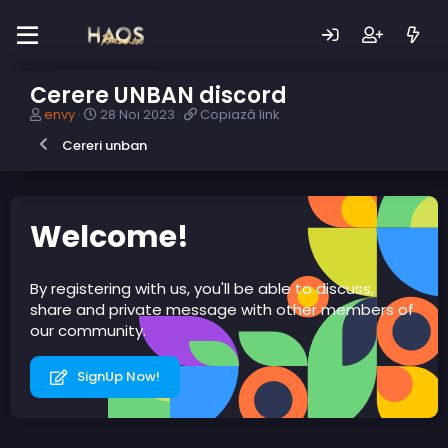
Cerere UNBAN discord
A
D
C
envy
28 Noi 2023
Copiază link
u
a
o
Cereri unban
t
t
p
o
ă
i
r
c
a
s
r
z
u
e
ă
Welcome!
b
a
l
i
r
i
e
e
n
By registering with us, you'll be able to discuss,
c
k
share and private message with other members of
t
our community.
SignUp Now!