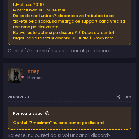
Id-ul tau: 70167
Motivul banului: nu se știe
De ce doresti unban?: deoarece va trebui sa faca
tickete pe discord, sa mearga oe support cand vrea sa
reclame pe cineva etc......
Ban-ul este activ si pe discord?: ( Daca da, sunteti
rugati sa va lasati si discord Id-ul aici): 7maximm
Contul "7maximm" nu este banat pe discord.
envy
Member
28 Noi 2023
#5
Fonicu a spus:
Contul "7maximm" nu este banat pe discord.
Ba este, nu puteti da si voi unbanall discord?,