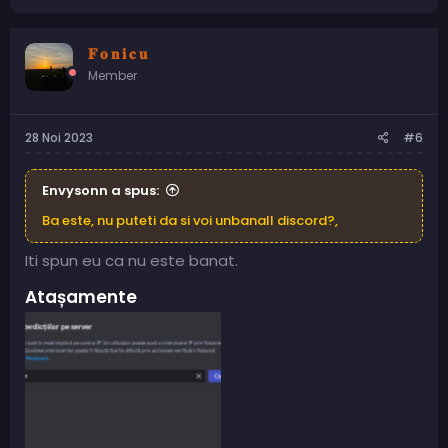
𝐅 𝐨 𝐧 𝐢 𝐜 𝐮
Member
28 Noi 2023
#6
Envysonn a spus:
Ba este, nu puteti da si voi unbanall discord?,
Iti spun eu ca nu este banat.
Atașamente