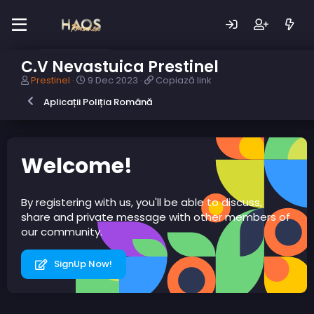
C.V Nevastuica Prestinel
A
D
C
Prestinel
9 Dec 2023
Copiază link
u
a
o
Aplicații Poliția Română
t
t
p
o
ă
i
r
c
a
s
r
z
u
e
ă
Welcome!
b
a
l
i
r
i
e
e
n
By registering with us, you'll be able to discuss,
c
k
share and private message with other members of
t
our community.
SignUp Now!