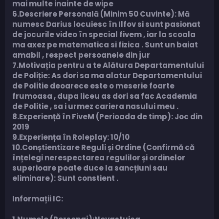
mai multe inainte de wipe
6.Descriere Personală (Minim 50 Cuvinte): Mă
numesc Darius locuiesc în Ilfov si sunt pasionat
de jocurile video în special fivem , iar la scoala
ma axez pe matematica si fizica . Sunt un baiat
amabil , respect persoanele din jur
7.Motivația pentru a te Alătura Departamentului
de Poliție: As dori sa ma alatur Departamentului
de Politie deoarece este o meserie foarte
frumoasa , dupa liceu as dori sa fac Academia
de Politie , sa i urmez cariera nasului meu .
8.Experiență în FiveM (Perioada de timp): Joc din
2019
9.Experiența în Roleplay: 10/10
10.Conștientizare Reguli și Ordine (Confirmă că
înțelegi nerespectarea regulilor și ordinelor
superioare poate duce la sancțiuni sau
eliminare): Sunt constient .
Informații IC: