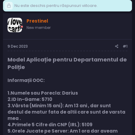
Nu este deschis pentru răspunsuri viitoare.
Prestinel
New member
9 Dec 2023
#1
Model Aplicație pentru Departamentul de
Poliție
Informații OOC:
1.Numele sau Porecla: Darius
2.ID In-Game: 5710
3.Vârsta (Minim 15 ani): Am 13 ani , dar sunt
destul de matur fata de altii care sunt de varsta
mea .
4.Primele 5 Cifre din CNP (IRL): 5109
5.Orele Jucate pe Server: Am 1 ora dar aveam