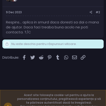
9 Dec 2023
#2
Respins... aplica in smurd daca doresti sa dai o mana
de ajutor. Daca faci treaba buna acolo ne poti
contacta. T/C
Nu este deschis pentru răspunsuri viitoare.
Facebook
Twitter
Reddit
Pinterest
Tumblr
WhatsApp
Email
Link
Distribuie:
Acest site folosește cookie-uri pentru a ajuta la
personalizarea conținutului, pregătească experiența și să
te păstreze autentificat dacă te înregistrezi.
Română (RO)
Termeni și reguli