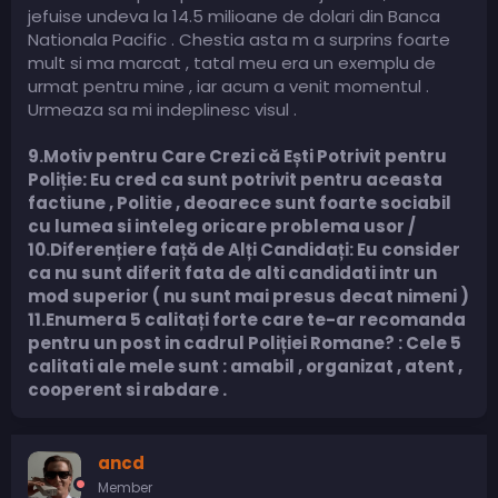
jefuise undeva la 14.5 milioane de dolari din Banca
Nationala Pacific . Chestia asta m a surprins foarte
mult si ma marcat , tatal meu era un exemplu de
urmat pentru mine , iar acum a venit momentul .
Urmeaza sa mi indeplinesc visul .
9.Motiv pentru Care Crezi că Ești Potrivit pentru
Poliție: Eu cred ca sunt potrivit pentru aceasta
factiune , Politie , deoarece sunt foarte sociabil
cu lumea si inteleg oricare problema usor /
10.Diferențiere față de Alți Candidați: Eu consider
ca nu sunt diferit fata de alti candidati intr un
mod superior ( nu sunt mai presus decat nimeni )
11.Enumera 5 calitați forte care te-ar recomanda
pentru un post in cadrul Poliției Romane? : Cele 5
calitati ale mele sunt : amabil , organizat , atent ,
cooperent si rabdare .
ancd
Member