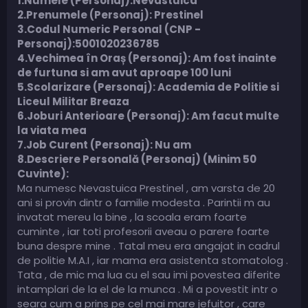
1.Numele (Personaj):Nevastuica
2.Prenumele (Personaj): Prestinel
3.Codul Numeric Personal (CNP -
Personaj):
5001020236785
4.Vechimea în Oraș (Personaj): Am fost inainte
de furtuna si am avut aproape 100 luni
5.Scolarizare (Personaj): Academia de Politie si
Liceul Militar Breaza
6.Joburi Anterioare (Personaj): Am facut multe
la viata mea
7.Job Curent (Personaj): Nu am
8.Descriere Personală (Personaj) (Minim 50
Cuvinte):
Ma numesc Nevastuica Prestinel , am varsta de 20
ani si provin dintr o familie modesta . Parintii m au
invatat mereu la bine , la scoala eram foarte
cuminte , iar toti profesorii aveau o parere foarte
buna despre mine . Tatal meu era angajat in cadrul
de politie M.A.I , iar mama era asistenta stomatolog .
Tata , de mic ma lua cu el sau imi povestea diferite
intamplari de la el de la munca . Mi a povestit intr o
seara cum a prins pe cel mai mare jefuitor , care