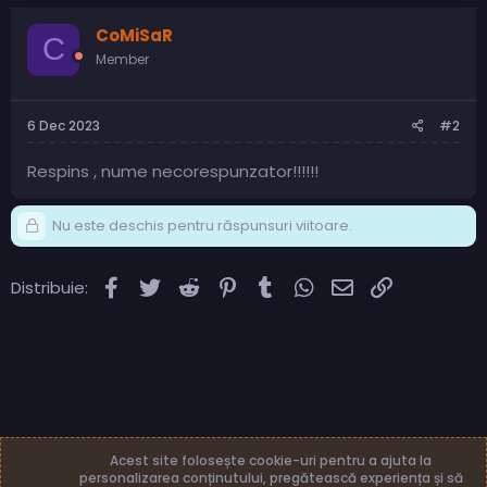
CoMiSaR
C
Member
6 Dec 2023
#2
Respins , nume necorespunzator!!!!!!
Nu este deschis pentru răspunsuri viitoare.
Facebook
Twitter
Reddit
Pinterest
Tumblr
WhatsApp
Email
Link
Distribuie:
Acest site folosește cookie-uri pentru a ajuta la
personalizarea conținutului, pregătească experiența și să