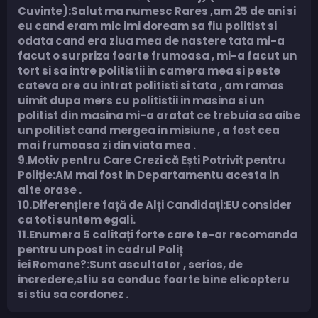
Cuvinte):Salut ma numesc Rares ,am 25 de ani si
eu cand eram mic imi doream sa fiu politist si
odata cand era ziua mea de nastere tata mi-a
facut o surpriza foarte frumoasa , mi-a facut un
tort si sa intre politistii in camera mea si peste
cateva ore au intrat politisti si tata , am ramas
uimit dupa mers cu politistii in masina si un
politist din masina mi-a aratat ce trebuia sa aibe
un politist cand mergea in misiune , a fost cea
mai frumoasa zi din viata mea .
9.Motiv pentru Care Crezi că Ești Potrivit pentru
Poliție:AM mai fost in Departamentu acesta in
alte orase .
10.Diferențiere față de Alți Candidați:EU consider
ca toti suntem egali.
11.Enumera 5 calitați forte care te-ar recomanda
pentru un post in cadrul Poliț
iei Romane?:Sunt ascultator , serios, de
incredere,stiu sa conduc foarte bine elicopteru
si stiu sa cordonez .