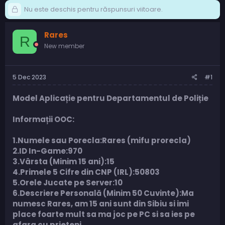
Nu este deschis pentru răspunsuri viitoare.
Rares
R
New member
5 Dec 2023
#1
Model Aplicație pentru Departamentul de Poliție
Informații OOC:
1.Numele sau Porecla:Rares (mifu prorecla)
2.ID In-Game:970
3.Vârsta (Minim 15 ani):15
4.Primele 5 Cifre din CNP (IRL):50803
5.Orele Jucate pe Server:10
6.Descriere Personală (Minim 50 Cuvinte):Ma
numesc Rares, am 15 ani sunt din Sibiu si imi
place foarte mult sa ma joc pe PC si sa ies pe
afara cu prieteni.