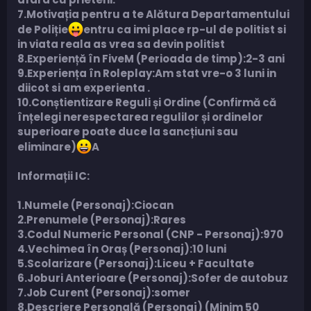
7.Motivația pentru a te Alătura Departamentului
de Poliție
entru ca imi place rp-ul de politist si
in viata reala as vrea sa devin politist
8.Experiență în FiveM (Perioada de timp):2-3 ani
9.Experiența în Roleplay:Am stat vre-o 3 luni in
diicot si am experienta .
10.Conștientizare Reguli și Ordine (Confirmă că
înțelegi nerespectarea regulilor și ordinelor
superioare poate duce la sancțiuni sau
eliminare)
A
Informații IC:
1.Numele (Personaj):Ciocan
2.Prenumele (Personaj):Rares
3.Codul Numeric Personal (CNP - Personaj):970
4.Vechimea în Oraș (Personaj):10 luni
5.Scolarizare (Personaj):Liceu + Facultate
6.Joburi Anterioare (Personaj):Sofer de autobuz
7.Job Curent (Personaj):somer
8.Descriere Personală (Personaj) (Minim 50