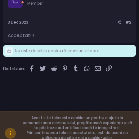
C
Member
3 Dec 2023
#2
Acceptat!!!
Nu este deschis pentru răspunsuri viitoare.
Facebook
Twitter
Reddit
Pinterest
Tumblr
WhatsApp
Email
Link
Distribuie:
Acest site folosește cookie-uri pentru a ajuta la
personalizarea conținutului, pregătească experiența și să
te păstreze autentificat dacă te înregistrezi.
Română (RO)
Termeni și reguli
Prin continuarea folosiri acestui site, ești de acord cu
Politică de confidențialitate
Ajutor
Acasă
utilizarea de către noi a cookie-urilor.