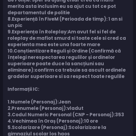
merita asta inclusim eu sa ajut cu tot ce pot
departamentul de politie
8.Experiență în FiveM (Perioada de timp): 1 an si
un pic
9.Experiența în Roleplay:Am avut fel si fel de
roleplay de mafiot smurd si toate cele si cred ca
experienta mea este una foarte mare
10.Conștientizare Reguli și Ordine (Confirmă că
înțelegi nerespectarea regulilor și ordinelor
superioare poate duce la sancțiuni sau
eliminare):confirm ca trebuie sa ascult ordinele
gradelor superioare si sa respect toate regulile
Informații IC:
1.Numele (Personaj):Jean
2.Prenumele (Personaj):vladut
3.Codul Numeric Personal (CNP - Personaj):353
4.Vechimea în Oraș (Personaj):10 ore
5.Scolarizare (Personaj):Scolarizizare la
gimnaziul scolar los haos