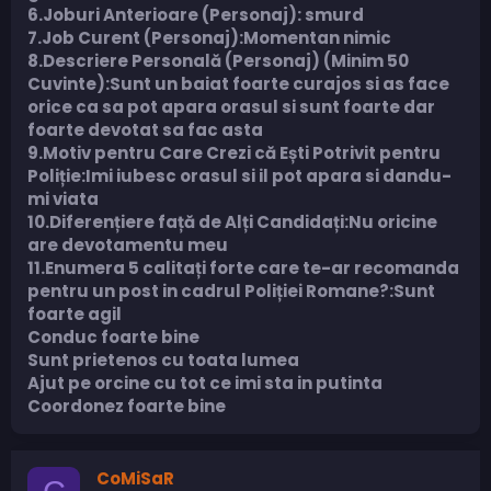
6.Joburi Anterioare (Personaj): smurd
7.Job Curent (Personaj):Momentan nimic
8.Descriere Personală (Personaj) (Minim 50
Cuvinte):Sunt un baiat foarte curajos si as face
orice ca sa pot apara orasul si sunt foarte dar
foarte devotat sa fac asta
9.Motiv pentru Care Crezi că Ești Potrivit pentru
Poliție:Imi iubesc orasul si il pot apara si dandu-
mi viata
10.Diferențiere față de Alți Candidați:Nu oricine
are devotamentu meu
11.Enumera 5 calitați forte care te-ar recomanda
pentru un post in cadrul Poliției Romane?:Sunt
foarte agil
Conduc foarte bine
Sunt prietenos cu toata lumea
Ajut pe orcine cu tot ce imi sta in putinta
Coordonez foarte bine
CoMiSaR