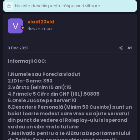
Nu este deschis pentru răspunsuri viitoare.
vlad123vld
V
New member
3 Dec 2023
#1
Informații OOC:
1.Numele sau Porecla:vladut
2.ID In-Game: 353
3.Vârsta (Minim 15 ani):15
4.Primele 5 Cifre din CNP (IRL):50805
5.Orele Jucate pe Server:10
6.Descriere Personală (Minim 50 Cuvinte):sunt un
baiat foarte modest care vrea sa ajute servarul
din punct de vedere al Roleplay-ului si sperand
sa dau un vibe misto tuturor
7.Motivația pentru a te Alătura Departamentului
de Poliție: Sper sa ajung chiar cred ca multi