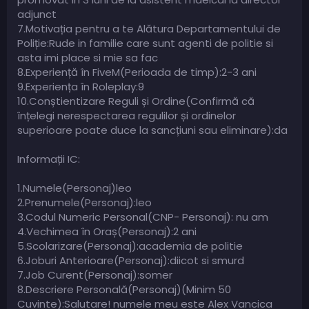
adjunct
7.Motivația pentru a te Alătura Departamentului de
Poliție:Rude in familie care sunt agenti de politie si
asta imi place si mie sa fac
8.Experiență în FiveM(Perioada de timp):2-3 ani
9.Experiența în Roleplay:9
10.Conștientizare Reguli și Ordine(Confirmă că
înțelegi nerespectarea regulilor și ordinelor
superioare poate duce la sancțiuni sau eliminare):da
Informații IC:
1.Numele(Personaj)leo
2.Prenumele(Personaj):leo
3.Codul Numeric Personal(CNP- Personaj): nu am
4.Vechimea în Oraș(Personaj):2 ani
5.Scolarizare(Personaj):academia de politie
6.Joburi Anterioare(Personaj):diicot si smurd
7.Job Curent(Personaj):somer
8.Descriere Personală(Personaj)(Minim 50
Cuvinte):Salutare! numele meu este Alex Vancica