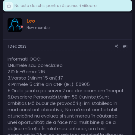
Nu este deschis pentru răspunsuri viitoare.
Leo
New member
1 Dec 2023
#1
Informații OOC:
1.Numele sau porecla:leo
2.ID In-Game: 216
3.Varsta (Minim 15 ani):17
4.Primele 5 Cifre din CNP (IRL): 50905
5.Orele jucate pe server:2 ore dar acum am început
6.Descriere Personală(Minim 50 Cuvinte):Sunt
ambițios Mă bucur de provocări și îmi stabilesc în
mod constant obiective,. Nu mă simt confortabil
atuncicând nu evoluez și sunt mereu în căutarea
unei oportunități de a face mai mult bine și de a
obține măreția În rolul meu anterior, am fost
promovat in 3 luni de la asistent mdeical la director