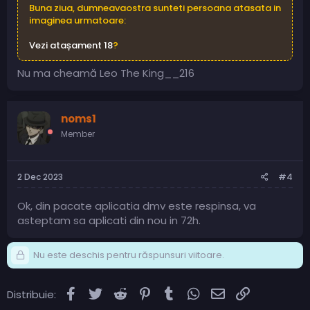
Buna ziua, dumneavaostra sunteti persoana atasata in
imaginea urmatoare:
Vezi atașament 18
?
Nu ma cheamă Leo The King__216
noms1
Member
2 Dec 2023
#4
Ok, din pacate aplicatia dmv este respinsa, va
asteptam sa aplicati din nou in 72h.
Nu este deschis pentru răspunsuri viitoare.
Facebook
Twitter
Reddit
Pinterest
Tumblr
WhatsApp
Email
Link
Distribuie: