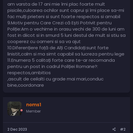
am varsta de 17 ani mie îmi plac foarte mult
pisicile,culoarea ochilor sunt caprui și îmi place sa-mi
fac mulți prieteni si sunt foarte respectos si amabil
9.Motiv pentru Care Crezi că Ești Potrivit pentru
Poliție:Am o vechime in orasu vechi de 300 de luni am
fost in diicot si in smurd 5 luni destul de mult si stiu sa
cooperez cu oameni si sa va ajut
10.Diferențiere față de Alți Candidați:sunt forte
linistit,calm si ma simt capabil sa lucreza pentru lege
11.Enumera 5 calitați forte care te-ar recomanda
pentru un post in cadrul Poliției Romane?:
respectos,ambitios
,ascult de ceilalti cu grade mai mari,conduc
bine,coordonare
noms1
Member
2 Dec 2023
#2