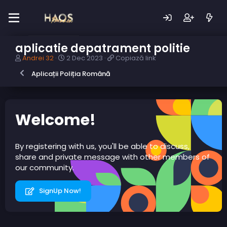
aplicatie depatrament politie
A
D
C
Andrei 32
2 Dec 2023
Copiază link
u
a
o
Aplicații Poliția Română
t
t
p
o
ă
i
r
c
a
s
r
z
u
e
ă
Welcome!
b
a
l
i
r
i
e
e
n
By registering with us, you'll be able to discuss,
c
k
share and private message with other members of
t
our community.
SignUp Now!