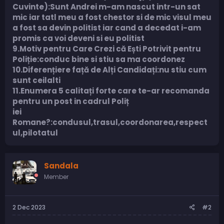
Cuvinte):Sunt Andrei m-am nascut intr-un sat
mic iar tatl meu a fost chestor si de mic visul meu
a fost sa devin politist iar cand a decedat i-am
promis ca voi deveni si eu politist
9.Motiv pentru Care Crezi că Ești Potrivit pentru
Poliție:conduc bine si stiu sa ma coordonez
10.Diferențiere față de Alți Candidați:nu stiu cum
sunt ceilalti
11.Enumera 5 calitați forte care te-ar recomanda
pentru un post in cadrul Poliț
iei
Romane?:condusul,trasul,coordonarea,respect
ul,pilotatul
Sandala
Member
2 Dec 2023
#2