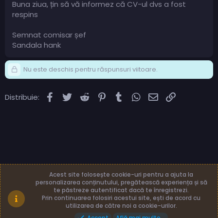
Buna ziua, țin să vă informez că CV-ul dvs a fost
respins
Semnat comisar șef
Sandala hank
Nu este deschis pentru răspunsuri viitoare.
Facebook
Twitter
Reddit
Pinterest
Tumblr
WhatsApp
Email
Link
Distribuie:
Acest site folosește cookie-uri pentru a ajuta la
personalizarea conținutului, pregătească experiența și să
te păstreze autentificat dacă te înregistrezi.
Română (RO)
Termeni și reguli
Prin continuarea folosiri acestui site, ești de acord cu
Politică de confidențialitate
Ajutor
Acasă
utilizarea de către noi a cookie-urilor.
Accept
Află mai multe...