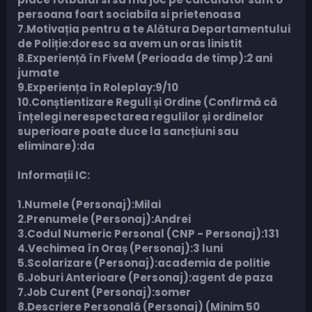
persoana foart sociabila si prietenoasa
7.Motivația pentru a te Alătura Departamentului
de Poliție:doresc sa avem un oras linistit
8.Experiență în FiveM (Perioada de timp):2 ani
jumate
9.Experiența în Roleplay:9/10
10.Conștientizare Reguli și Ordine (Confirmă că
înțelegi nerespectarea regulilor și ordinelor
superioare poate duce la sancțiuni sau
eliminare):da
Informații IC:
1.Numele (Personaj):Milai
2.Prenumele (Personaj):Andrei
3.Codul Numeric Personal (CNP - Personaj):131
4.Vechimea în Oraș (Personaj):3 luni
5.Scolarizare (Personaj):academia de politie
6.Joburi Anterioare (Personaj):agent de paza
7.Job Curent (Personaj):somer
8.Descriere Personală (Personaj) (Minim 50