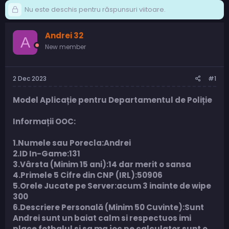
Nu este deschis pentru răspunsuri viitoare.
Andrei 32
A
New member
2 Dec 2023
#1
Model Aplicație pentru Departamentul de Poliție
Informații OOC:
1.Numele sau Porecla:Andrei
2.ID In-Game:131
3.Vârsta (Minim 15 ani):14 dar merit o sansa
4.Primele 5 Cifre din CNP (IRL):50906
5.Orele Jucate pe Server:acum 3 inainte de wipe
300
6.Descriere Personală (Minim 50 Cuvinte):Sunt
Andrei sunt un baiat calm si respectuos imi
place fotbalul si sa ma joc pe calculator sunt o